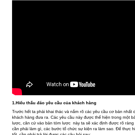
Video
Kiến thức
Liên hệ - Đăng ký
Tìm kiếm
1.Hiểu thấu đáo yêu cầu của khách hàng
Trước hết ta phải khai thác và nắm rõ các yêu cầu cơ bản nhất 
khách hàng đưa ra. Các yêu cầu này được thể hiện trong một b
lược, căn cứ vào bản tóm lược này ta sẽ xác định được rõ ràng
cần phải làm gì, các bước tổ chức sự kiện ra làm sao. Để thực h
tốt, cần phải trả lời được các câu hỏi sau: