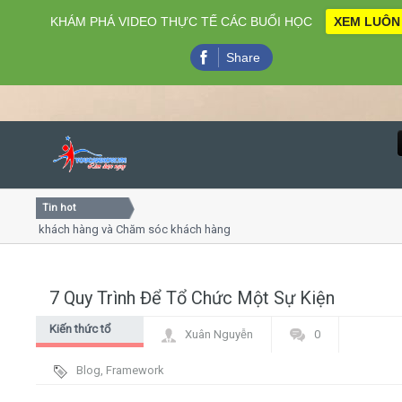
KHÁM PHÁ VIDEO THỰC TẾ CÁC BUỔI HỌC
XEM LUÔN
Share
Tin hot
Close
vụ khách hàng và Chăm sóc khách hàng chuyên nghiệp
Khóa 
ếp - thuyết trình online
Khóa h
 chiều thứ 4, 7
Khóa 
7 Quy Trình Để Tổ Chức Một Sự Kiện
Home
Kiến thức tổ
Xuân Nguyễn
0
Giới thiệu
chức sự kiện
Blog
,
Framework
Lịch khai giảng