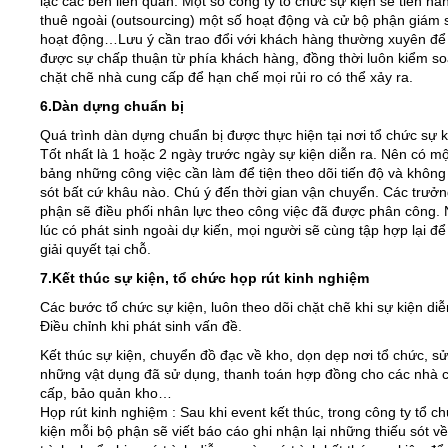
lạc các bên liên quan. Một số công ty tổ chức sự kiện sẽ tiến hà
thuê ngoài (outsourcing) một số hoạt động và cử bộ phận giám 
hoạt động…Lưu ý cần trao đổi với khách hàng thường xuyên để
được sự chấp thuận từ phía khách hàng, đồng thời luôn kiểm so
chặt chẽ nhà cung cấp để hạn chế mọi rủi ro có thể xảy ra.
6.Dàn dựng chuẩn bị
Quá trình dàn dựng chuẩn bị được thực hiện tại nơi tổ chức sự k
Tốt nhất là 1 hoặc 2 ngày trước ngày sự kiện diễn ra. Nên có mộ
bảng những công việc cần làm để tiện theo dõi tiến độ và không
sót bất cứ khâu nào. Chú ý đến thời gian vận chuyển. Các trưở
phận sẽ điều phối nhân lực theo công việc đã được phân công.
lúc có phát sinh ngoài dự kiến, mọi người sẽ cùng tập hợp lại đ
giải quyết tại chỗ.
7.Kết thúc sự kiện, tổ chức họp rút kinh nghiệm
Các bước tổ chức sự kiện, luôn theo dõi chặt chẽ khi sự kiện diễ
Điều chỉnh khi phát sinh vấn đề.
Kết thúc sự kiện, chuyển đồ đạc về kho, dọn dẹp nơi tổ chức, sử
những vật dụng đã sử dụng, thanh toán hợp đồng cho các nhà 
cấp, bảo quản kho…
Họp rút kinh nghiệm : Sau khi event kết thúc, trong công ty tổ c
kiện mỗi bộ phận sẽ viết báo cáo ghi nhận lại những thiếu sót v