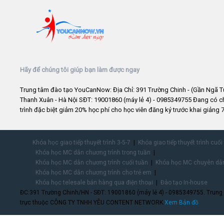
Hãy để chúng tôi giúp bạn làm được ngay
Trung tâm đào tạo YouCanNow: Địa Chỉ: 391 Trường Chinh - (Gần Ngã T
Thanh Xuân - Hà Nội SĐT: 19001860 (máy lẻ 4) - 0985349755 Đang có 
trình đặc biệt giảm 20% học phí cho học viên đăng ký trước khai giảng 7
Khóa học giao tiếp thuyết trình 3-5-7
Khóa giao tiếp thuyết trình cuối
Khóa học MC dẫn chương trình trong tuần
Khóa học MC dẫn chương trình cuối tuần
Khóa học MC chuyên dẫn
Khóa học MC dẫn chương trình cho trẻ em
Khóa học telesale bán hàng qua điện thoại
Đào tạo In-house
ĐC:391 Trường Chinh/HN - SĐT: 19001860 (máy lẻ 4) - 0985349755. Trung
trực thuộc CÔNG TY TNHH YÊU CONTENT NETWORK.
Xem Bản đồ