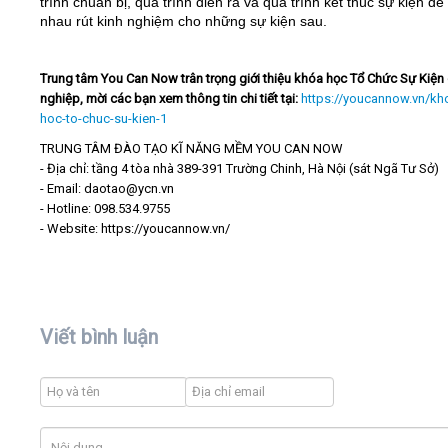
trình chuẩn bị, quá trình diễn ra và quá trình kết thúc sự kiện đ
nhau rút kinh nghiệm cho những sự kiện sau.
Trung tâm You Can Now trân trọng giới thiệu khóa học Tổ Chức Sự Kiện
nghiệp, mời các bạn xem thông tin chi tiết tại:
https://youcannow.vn/kh
hoc-to-chuc-su-kien-1
TRUNG TÂM ĐÀO TẠO KĨ NĂNG MỀM YOU CAN NOW
- Địa chỉ: tầng 4 tòa nhà 389-391 Trường Chinh, Hà Nội (sát Ngã Tư Sở)
- Email: daotao@ycn.vn
- Hotline: 098.534.9755
- Website: https://youcannow.vn/
Viết bình luận