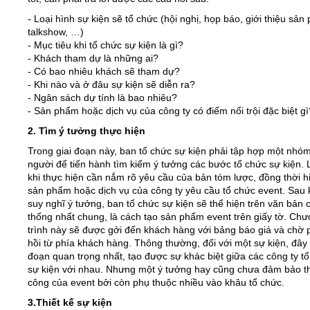
- Loại hình sự kiện sẽ tổ chức (hội nghị, họp báo, giới thiệu sản
talkshow, …)
- Mục tiêu khi tổ chức sự kiện là gì?
- Khách tham dự là những ai?
- Có bao nhiêu khách sẽ tham dự?
- Khi nào và ở đâu sự kiện sẽ diễn ra?
- Ngân sách dự tính là bao nhiêu?
- Sản phẩm hoặc dịch vụ của công ty có điểm nổi trội đặc biệt gì
2. Tìm ý tưởng thực hiện
Trong giai đoạn này, ban tổ chức sự kiện phải tập hợp một nhó
người để tiến hành tìm kiếm ý tưởng các bước tổ chức sự kiện. 
khi thực hiện cần nắm rõ yêu cầu của bản tóm lược, đồng thời h
sản phẩm hoặc dịch vụ của công ty yêu cầu tổ chức event. Sau 
suy nghĩ ý tưởng, ban tổ chức sự kiện sẽ thể hiện trên văn bản 
thống nhất chung, là cách tạo sản phẩm event trên giấy tờ. Ch
trình này sẽ được gởi đến khách hàng với bảng báo giá và chờ
hồi từ phía khách hàng. Thông thường, đối với một sự kiện, đây l
đoạn quan trọng nhất, tạo được sự khác biệt giữa các công ty t
sự kiện với nhau. Nhưng một ý tưởng hay cũng chưa đảm bảo t
công của event bởi còn phụ thuộc nhiều vào khâu tổ chức.
3.Thiết kế sự kiện