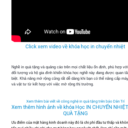
Click xem video về khóa học in chuyển nhiệt
Nghề in quà tặng và quảng cáo trên mọi chất liệu ổn định, phù hợp vớ
đối tượng và hộ gia đình khiến khóa học nghề này đang được quan t
biệt. Khả năng mở rộng cũng rất dễ dàng khi bạn có thể nâng cấp m
và vật tư từ kết hợp với việc mở rộng thị trường.
Xem thêm bài viết về công nghệ in quà tặng trên báo Dân Trí
Xem thêm hình ảnh về khóa Học IN CHUYỂN NHIỆ
QUÀ TẶNG
Ưu điểm của mặt hàng kinh doanh này đó là chi phí đầu tư thấp và khô