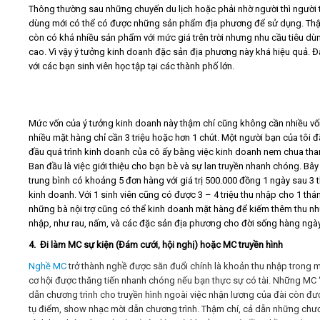
Thông thường sau những chuyến du lịch hoặc phải nhờ người thì người 
dùng mới có thể có được những sản phẩm địa phương để sử dụng. Th
còn có khá nhiều sản phẩm với mức giá trên trời nhưng nhu cầu tiêu dùn
cao. Vì vậy ý tưởng kinh doanh đặc sản địa phương này khá hiệu quả. Đ
với các bạn sinh viên học tập tại các thành phố lớn.
Mức vốn của ý tưởng kinh doanh này thậm chí cũng không cần nhiều vố
nhiều mặt hàng chỉ cần 3 triệu hoặc hơn 1 chút. Một người bạn của tôi đ
đầu quá trình kinh doanh của cô ấy bằng việc kinh doanh nem chua tha
Ban đầu là việc giới thiệu cho bạn bè và sự lan truyền nhanh chóng. Bây
trung bình có khoảng 5 đơn hàng với giá trị 500.000 đồng 1 ngày sau 3 
kinh doanh. Với 1 sinh viên cũng có được 3 – 4 triệu thu nhập cho 1 thán
những bà nội trợ cũng có thể kinh doanh mặt hàng để kiếm thêm thu nh
nhập, như rau, nấm, và các đặc sản địa phương cho đời sống hàng ngày
4. Đi làm MC sự kiện (Đám cưới, hội nghị) hoặc MC truyền hình
Nghề MC
trở thành nghề được săn đuổi chính là khoản thu nhập trong m
cơ hội được thăng tiến nhanh chóng nếu bạn thực sự có tài. Những MC
dẫn chương trình cho truyền hình ngoài việc nhận lương của đài còn đư
tụ điểm, show nhạc mời dẫn chương trình. Thậm chí, cả dẫn những chư