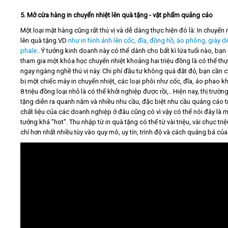
5. Mở cừa hàng in chuyển nhiệt lên quà tặng - vật phẩm quảng cáo
Một loại mặt hàng cũng rất thú vị và dễ dàng thực hiện đó là: In chuyển 
lên quà tặng.VD
như in hình ảnh lên cốc, đĩa, đồng hồ, áo phông, giày d
phale
.. Ý tưởng kinh doanh này có thể dành cho bất kì lứa tuổi nào, bạn
tham gia một khóa học chuyển nhiệt khoảng hai triệu đồng là có thể th
ngay ngàng nghề thú vị này. Chi phí đầu tư không quá đắt đỏ, bạn cần 
bị một chiếc máy in chuyển nhiệt, các loại phôi như cốc, đĩa, áo phao 
8 triệu đồng loại nhỏ là có thể khởi nghiệp được rồi,.. Hiện nay, thị trườn
tặng diễn ra quanh năm và nhiều nhu cầu, đặc biệt nhu cầu quảng cáo t
chất liệu của các doanh nghiệp ở đâu cũng có vì vậy có thể nói đây là m
tưởng khá "hot". Thu nhập từ in quà tặng có thể từ vài triệu, vài chục tri
chí hơn nhất nhiều tùy vào quy mô, uy tín, trình độ và cách quảng bá của