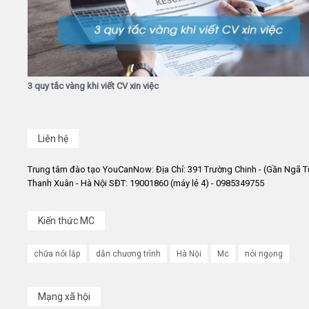
3 quy tắc vàng khi viết CV xin việc
Liên hệ
Trung tâm đào tạo YouCanNow: Địa Chỉ: 391 Trường Chinh - (Gần Ngã T
Thanh Xuân - Hà Nội SĐT: 19001860 (máy lẻ 4) - 0985349755
Kiến thức MC
chữa nói lắp
dẫn chương trình
Hà Nội
Mc
nói ngọng
Mạng xã hội