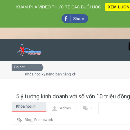
KHÁM PHÁ VIDEO THỰC TẾ CÁC BUỔI HỌC
XEM LUÔN
Share
Tin hot
Close
Khóa học kỹ năng bán hàng chuyên nghiệp X10 doanh số
Khóa học "Nghệ thuật giao tiếp - thuyết trình đỉnh cao"
Khóa học làm phim 72h cho thiếu niên
5 ý tưởng kinh doanh với số vốn 10 triệu đồng
Home
Khóa học in
Admin
1
Giới thiệu
chuyển nhiệt
Blog
,
Framework
hình ảnh
Lịch khai giảng