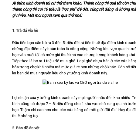
Ai thích kinh doanh thì cứ thử tham khảo. Thành công thì quá tốt còn ch
thành công thì coi 10 triệu là "học phí" để đời, cũng rất đáng và không m
Video
gì nhiều. Mời mọi người xem qua thử nhé:
Kiến thức
1. Trà đá vỉa hè
Đầu tiền bạn cần bỏ ra 3 đến 5 triệu để trả tiền thuê địa điểm kinh doanh
Liên hệ - Đăng ký
những địa điểm này hoàn toàn là công cộng. Những khu vực quanh trư
học vào buổi tối có mức giá thuê khá cao nhưng lượng khách hàng khá 
Tiếp theo là bỏ ra 1 triệu để mua ghế. Loại ghế nhựa bán ở các cửa hàn
hóa trong chợ khá nhiều mà mức giá rẻ hơn những chỗ khác. Còn số tiề
lại bạn để mua nguyên liệu cho ý tưởng kinh doanh này.
Tìm kiếm
Lợi nhuận của ý tưởng kinh doanh này mọi người nhắc đến khá nhiều. T
bình cũng có được 7 – 8 triệu đồng cho 1 khu vực nhỏ xung quanh trườ
học. Thậm chí cao hơn cho các cửa hàng có môi giới đất đai. Hay địa đ
thuê phòng trọ.
2. Bán đồ ăn vặt