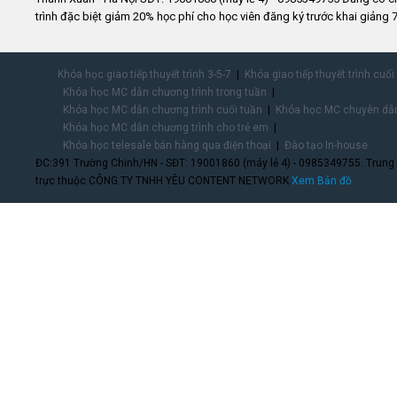
trình đặc biệt giảm 20% học phí cho học viên đăng ký trước khai giảng 7
Khóa học giao tiếp thuyết trình 3-5-7
Khóa giao tiếp thuyết trình cuối
Khóa học MC dẫn chương trình trong tuần
Khóa học MC dẫn chương trình cuối tuần
Khóa học MC chuyên dẫn
Khóa học MC dẫn chương trình cho trẻ em
Khóa học telesale bán hàng qua điện thoại
Đào tạo In-house
ĐC:391 Trường Chinh/HN - SĐT: 19001860 (máy lẻ 4) - 0985349755. Trung
trực thuộc CÔNG TY TNHH YÊU CONTENT NETWORK.
Xem Bản đồ