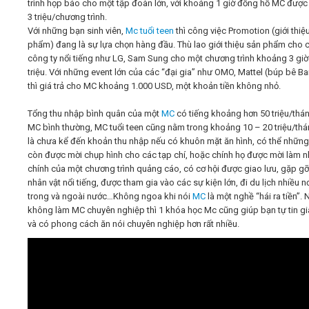
trình họp báo cho một tập đoàn lớn, với khoảng 1 giờ đồng hồ MC được t
3 triệu/chương trình.
Với những bạn sinh viên,
Mc tuổi teen
thì công việc Promotion (giới thiệ
phẩm) đang là sự lựa chọn hàng đầu. Thù lao giới thiệu sản phẩm cho 
công ty nổi tiếng như LG, Sam Sung cho một chương trình khoảng 3 giờ 
triệu. Với những event lớn của các “đại gia” như OMO, Mattel (búp bê Ba
thì giá trả cho MC khoảng 1.000 USD, một khoản tiền không nhỏ.
Tổng thu nhập bình quân của một
MC
có tiếng khoảng hơn 50 triệu/thá
MC bình thường, MC tuổi teen cũng nằm trong khoảng 10 – 20 triệu/thá
là chưa kể đến khoản thu nhập nếu có khuôn mặt ăn hình, có thể nhữn
còn được mời chụp hình cho các tạp chí, hoặc chính họ được mời làm n
chính của một chương trình quảng cáo, có cơ hội được giao lưu, gặp g
nhân vật nổi tiếng, được tham gia vào các sự kiện lớn, đi du lịch nhiều nơ
trong và ngoài nước…Không ngoa khi nói
MC
là một nghề “hái ra tiền”. 
không làm MC chuyên nghiệp thì 1 khóa học Mc cũng giúp bạn tự tin gi
và có phong cách ăn nói chuyên nghiệp hơn rất nhiều.