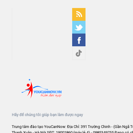
Hãy để chúng tôi giúp bạn làm được ngay
Trung tâm đào tạo YouCanNow: Địa Chỉ: 391 Trường Chinh - (Gần Ngã T
Thanh Xuân - Hà Nội SĐT: 19001860 (máy lẻ 4) - 0985349755 Đang có 