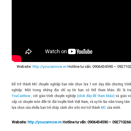
Website:
http://youcannow.vn
Hotline tư vấn: 0906434590 – 092710
Để trở thành MC chuyên nghiệp bạn nên chọn lựa 1 nơi dạy dẫn chương trìn
nghiệp. Một trong những địa chỉ uy tín bạn có thể tham khảo đó là tr
YouCanNow
, với giáo trình chuyên nghiệp
(click đây để tham khảo)
và giáo v
cấp có chuyên môn đến từ đài truyền hình Việt Nam, và uy tín lâu năm trung tâm 
lựa chọn của nhiều bạn trẻ chắp cánh cho ước mơ trở thành
MC
của mình.
Website:
http://youcannow.vn
Hotline tư vấn: 0906
434
590 –
092710266