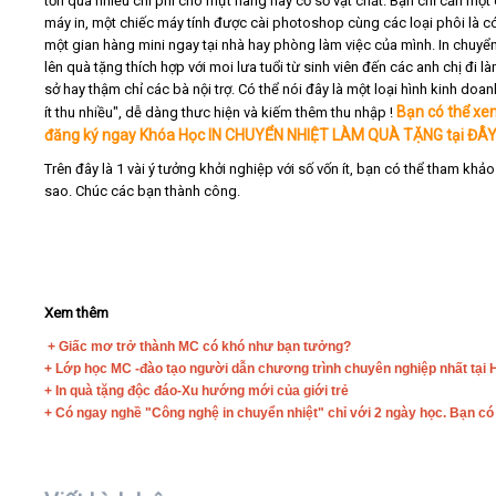
tốn quá nhiều chi phi cho mựt hàng hay cơ sở vật chất. Bạn chỉ cần một
máy in, một chiếc máy tính được cài photoshop cùng các loại phôi là c
một gian hàng mini ngay tại nhà hay phòng làm việc của mình. In chuyển
lên quà tặng thích hợp với moi lưa tuổi từ sinh viên đến các anh chị đi 
sở hay thậm chỉ các bà nội trợ. Có thể nói đây là một loại hình kinh doan
Bạn có thể x
ít thu nhiều", dễ dàng thưc hiện và kiếm thêm thu nhập !
đ
ăng ký ngay Khóa Học IN CHUYỂN NHIỆT LÀM QUÀ TẶNG tại ĐÂY
Trên đây là 1 vài ý tưởng khởi nghiệp với số vốn ít, bạn có thể tham khả
sao. Chúc các bạn thành công.
Xem thêm
+ Giấc mơ trở thành MC có khó như bạn tưởng?
+
Lớp học MC -đào tạo người dẫn chương trình chuyên nghiệp nhất tại 
+ ​
In quà tặng độc đáo-Xu hướng mới của giới trẻ
+ Có ngay nghề "Công nghệ in chuyển nhiệt" chỉ với 2 ngày học. Bạn có 