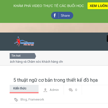
KHÁM PHÁ VIDEO THỰC TẾ CÁC BUỔI HỌC
XEM LUÔN
Share
Tin hot
Close
hách hàng và Chăm sóc khách hàng chuyên nghiệp
Khóa học
 thuyết trình online
Khóa học 
ều thứ 4, 7
Khóa học 
5 thuật ngữ cơ bản trong thiết kế đồ họa
Home
Kiến thức
Admin
0
Giới thiệu
chung
Blog
,
Framework
Lịch khai giảng