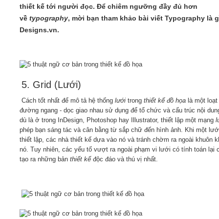
thiết kế tới người đọc. Để chiêm ngưỡng đầy đủ hơn
về
typography
, mời bạn tham khảo bài viết
Typography là g
Designs.vn.
5. Grid (Lưới)
Cách tốt nhất để mô tả hệ thống
lưới
trong
thiết kế đồ họa
là một loạt
đường ngang - dọc giao nhau sử dụng để tổ chức và cấu trúc nội dun
dù là ở trong InDesign, Photoshop hay Illustrator, thiết lập một mạng
l
phép bạn sáng tác và cân bằng từ sắp chữ đến hình ảnh. Khi một lư
thiết lập, các nhà thiết kế dựa vào nó và tránh chờm ra ngoài khuôn 
nó. Tuy nhiên, các yếu tố vượt ra ngoài phạm vi lưới có tính toán lại 
tạo ra những bản
thiết kế
độc đáo và thú vị nhất.