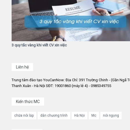
3 quy tắc vàng khi viết CV xin việc
Liên hệ
Trung tâm đào tạo YouCanNow: Địa Chỉ: 391 Trường Chinh - (Gần Ngã T
Thanh Xuân - Hà Nội SĐT: 19001860 (máy lẻ 4) - 0985349755
Kiến thức MC
chữa nói lắp
dẫn chương trình
Hà Nội
Mc
nói ngọng