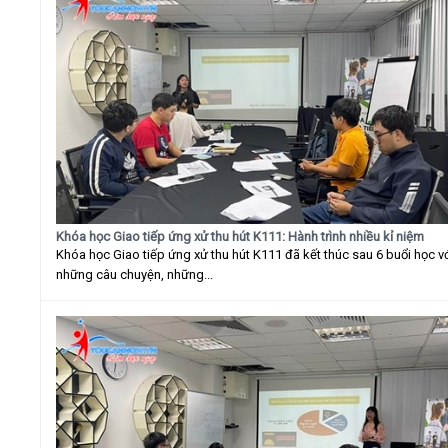
Khóa học Giao tiếp ứng xử thu hút K111: Hành trình nhiều kỉ niệm
Khóa học Giao tiếp ứng xử thu hút K111 đã kết thúc sau 6 buổi học v
những câu chuyện, những...