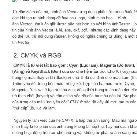
Từ đặc điểm của nó, hình ảnh
Vector
ứng dụng phần lớn trong
thiết k
họa
khi tạo ra hình dạng
đồ họa
như logo, hình minh họa….Hình
ảnh
Vector
luôn luôn giữ được sắc nét hơn so với hình ảnh
Raster
. Lo
tin của hình ảnh Vector là Ai, eps, dxf, pdf…nhưng các định dạng này
có thể lưu trữ nội dung
Raster
, không có nghĩa chúng tự động là một 
tin
Vector
.
2. CMYK và RGB
CMYK là từ viết tắt bao gồm: Cyan (Lục lam), Magenta (Đỏ tươi),
(Vàng) và Key/Black (Đen) của cơ chế hệ màu trừ
. Chữ K (Key) xuấ
trong hệ màu thay vì B (Black) vì chữ B đã qui định cho màu Lam (Blu
Thêm vào đó, trong bốn màu thì sự kết hợp của ba màu trước Cyan,
Magenta, Yellow sẽ tạo ra màu đen, đồng thời trong in ấn màu đen đó
trò then chốt (keyed) và căn chỉnh sắc độ của ba màu còn lại. Sự pha
của từng cặp màu “nguyên gốc”
CMY
ở sắc độ đầy đủ mới tạo ra cá
“thứ cấp” đỏ, lục và lam.
Nguyên lý làm việc của hệ
CMYK
là hấp thụ ánh sáng. Màu mà ngườ
nhìn thấy là từ phần của ánh sáng không bị hấp thụ, hay nói cách khá
chúng hoạt động trên cơ chế những vật không tự phát ra ánh sáng mà