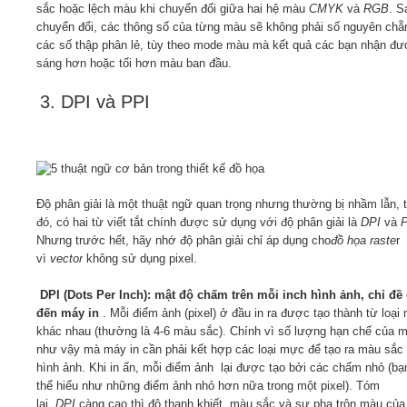
sắc hoặc lệch màu khi chuyển đổi giữa hai hệ màu
CMYK
và
RGB
. S
chuyển đổi, các thông số của từng màu sẽ không phải số nguyên chẵ
các số thập phân lẻ, tùy theo mode màu mà kết quả các bạn nhận đư
sáng hơn hoặc tối hơn màu ban đầu.
3. DPI và PPI
Độ phân giải là một thuật ngữ quan trọng nhưng thường bị nhầm lẫn, 
đó, có hai từ viết tắt chính được sử dụng với độ phân giải là
DPI
và
Nhưng trước hết, hãy nhớ độ phân giải chỉ áp dụng cho
đồ họa raste
r
vì
vector
không sử dụng pixel.
DPI (Dots Per Inch): mật độ chấm trên mỗi inch hình ảnh, chỉ đề
đến máy in
. Mỗi điểm ảnh (pixel) ở đầu in ra được tạo thành từ loại
khác nhau (thường là 4-6 màu sắc). Chính vì số lượng hạn chế của 
như vậy mà máy in cần phải kết hợp các loại mực để tạo ra màu sắc
hình ảnh. Khi in ấn, mỗi điểm ảnh lại được tạo bởi các chấm nhỏ (bạ
thể hiểu như những điểm ảnh nhỏ hơn nữa trong một pixel). Tóm
lại,
DPI
càng cao thì độ thanh khiết, màu sắc và sự pha trộn màu của