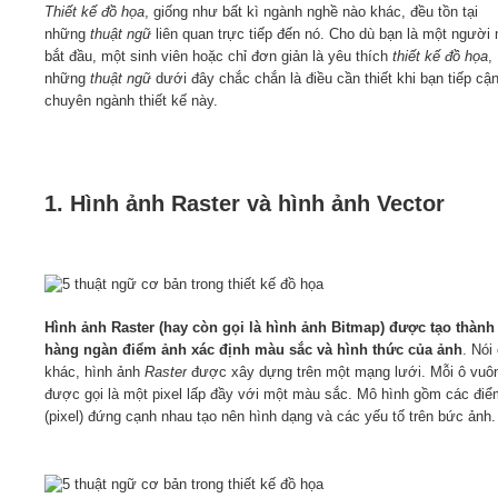
Thiết kế đồ họa
, giống như bất kì ngành nghề nào khác, đều tồn tại
những
thuật ngữ
liên quan trực tiếp đến nó. Cho dù bạn là một người
Video
bắt đầu, một sinh viên hoặc chỉ đơn giản là yêu thích
thiết kế đồ họa
,
những
thuật ngữ
dưới đây chắc chắn là điều cần thiết khi bạn tiếp cậ
chuyên ngành thiết kế này.
Kiến thức
Liên hệ - Đăng ký
1. Hình ảnh Raster và hình ảnh Vector
Tìm kiếm
Hình ảnh Raster (hay còn gọi là hình ảnh Bitmap) được tạo thành
hàng ngàn điểm ảnh xác định màu sắc và hình thức của ảnh
. Nói
khác, hình ảnh
Raster
được xây dựng trên một mạng lưới. Mỗi ô vuô
được gọi là một pixel lấp đầy với một màu sắc. Mô hình gồm các đi
(pixel) đứng cạnh nhau tạo nên hình dạng và các yếu tố trên bức ảnh.