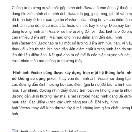
Chúng ta thường xuyên bắt gặp hình ảnh
Raster
là các ảnh kỹ thuật s
dạng file điển hình cho hình ảnh
Raster
là jpg, jpeg, png, gif, tif và b
đã trình bày ở trên, các tập tin
Raster
chứa thông tin về các điểm ảnh
hình ảnh cho dù nó có màu sắc hoặc chi tiết hay không. Điều này làm
dung lượng hình ảnh
Raster
có thể tương đối lớn, đặc biệt là ở độ phâ
cao (nhiều điểm ảnh). Và mặc cho nhiều điểm ảnh đến đâu, hình
ảnh
Raster
chỉ được tạo ra từ một số lượng điểm ảnh hữu hạn, vì vậy
thay đổi kích thước lớn hơn dẫn đến giảm chất lượng hình ảnh do sự
lên dữ liệu điểm ảnh. Kết quả cho ra có thể là các hiện tượng vỡ nét,
cưa, nhòa màu mà chúng ta thường thấy.
Hình ảnh Vector cũng được xây dựng trên một hệ thống lưới, n
nó không sử dụng pixel
. Thay vào đó, hình ảnh
Vector
sử dụng tập
các đường dẫn định hướng bởi các điểm (gọi là nút)để tạo ra hình dạ
họa. Tuy nhiên, đường nhìn thấy được trên bản vẽ không phải là nhữ
đường dẫn định hướng này mà là nét (stroke) hoặc hình dạng đã đượ
màu sắc. Các điểm được xác định bằng tọa độ. Bởi vậy, hình
ảnh
Vector
thay đổi kích thước tùy ý mà không làm giảm chất lượng 
ảnh.