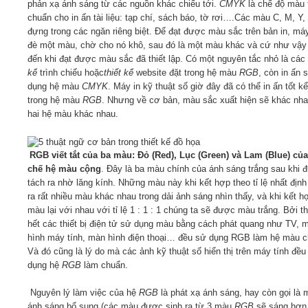
phản xạ ánh sáng từ các nguồn khác chiếu tới.
CMYK
là chế độ màu 
chuẩn cho in ấn tài liệu: tạp chí, sách báo, tờ rơi….Các màu C, M, Y,
đựng trong các ngăn riêng biệt. Để đạt được màu sắc trên bản in, máy
đè một màu, chờ cho nó khô, sau đó là một màu khác và cứ như vậy
đến khi đạt được màu sắc đã thiết lập. Có một nguyên tắc nhỏ là các
kế
trình chiếu hoặc
thiết kế
website đặt trong hệ màu
RGB
, còn in ấn 
dụng hệ màu
CMYK
. Máy in kỹ thuật số giờ đây đã có thể in ấn tốt k
trong hệ màu
RGB
. Nhưng về cơ bản, màu sắc xuất hiện sẽ khác nh
hai hệ màu khác nhau.
RGB viết tắt của ba màu: Đỏ (Red), Lục (Green) và Lam (Blue) củ
chế hệ màu cộng
. Đây là ba màu chính của ánh sáng trắng sau khi 
tách ra nhờ lăng kính. Những màu này khi kết hợp theo tỉ lệ nhất định
ra rất nhiều màu khác nhau trong dải ảnh sáng nhìn thấy, và khi kết h
màu lại với nhau với tỉ lệ 1 : 1 : 1 chúng ta sẽ được màu trắng. Bởi t
hết các thiết bị điện tử sử dụng màu bằng cách phát quang như TV, 
hình máy tính, màn hình điện thoại… đều sử dụng RGB làm hệ màu c
Và đó cũng là lý do mà các ảnh kỹ thuật số hiển thị trên máy tính đều
dụng hệ
RGB
làm chuẩn.
Nguyên lý làm việc của hệ
RGB
là phát xạ ánh sáng, hay còn gọi là 
ánh sáng bổ sung (các màu được sinh ra từ 3 màu
RGB
sẽ sáng hơn