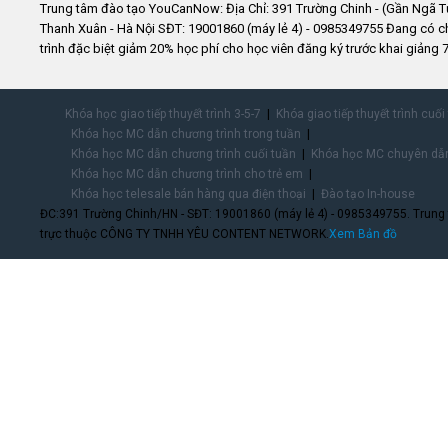
Trung tâm đào tạo YouCanNow: Địa Chỉ: 391 Trường Chinh - (Gần Ngã T
Thanh Xuân - Hà Nội SĐT: 19001860 (máy lẻ 4) - 0985349755 Đang có 
trình đặc biệt giảm 20% học phí cho học viên đăng ký trước khai giảng 7
Khóa học giao tiếp thuyết trình 3-5-7
Khóa giao tiếp thuyết trình cuối
Khóa học MC dẫn chương trình trong tuần
Khóa học MC dẫn chương trình cuối tuần
Khóa học MC chuyên dẫn
Khóa học MC dẫn chương trình cho trẻ em
Khóa học telesale bán hàng qua điện thoại
Đào tạo In-house
ĐC:391 Trường Chinh/HN - SĐT: 19001860 (máy lẻ 4) - 0985349755. Trung
trực thuộc CÔNG TY TNHH YÊU CONTENT NETWORK.
Xem Bản đồ