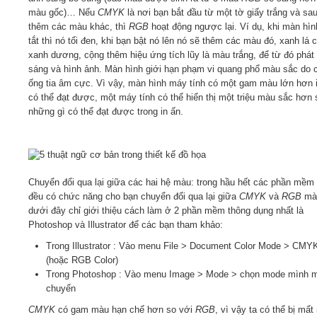
màu gốc)… Nếu
CMYK
là nơi bạn bắt đầu từ một tờ giấy trắng và sa
thêm các màu khác, thì
RGB
hoạt động ngược lại. Ví dụ, khi màn hì
tắt thì nó tối đen, khi bạn bật nó lên nó sẽ thêm các màu đó, xanh lá c
xanh dương, cộng thêm hiệu ứng tích lũy là màu trắng, để từ đó phát 
sáng và hình ảnh. Màn hình giới hạn phạm vi quang phổ màu sắc do 
ống tia âm cực. Vì vậy, màn hình máy tính có một gam màu lớn hơn 
có thể đạt được, một máy tính có thể hiển thị một triệu màu sắc hơn 
những gì có thể đạt được trong in ấn.
Chuyển đổi qua lại giữa các hai hệ màu: trong hầu hết các phần mềm
đều có chức năng cho bạn chuyển đổi qua lại giữa
CMYK
và
RGB
mà
dưới đây chỉ giới thiệu cách làm ở 2 phần mềm thông dụng nhất là
Photoshop và Illustrator để các bạn tham khảo:
Trong Illustrator : Vào menu File > Document Color Mode > CMYK
(hoặc RGB Color)
Trong Photoshop : Vào menu Image > Mode > chọn mode mình 
chuyển
CMYK
có gam màu hạn chế hơn so với
RGB
, vì vậy ta có thể bị mấ