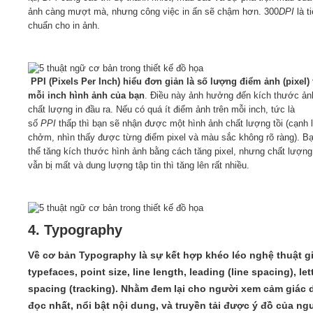
ảnh càng mượt mà, nhưng công việc in ấn sẽ chậm hơn. 300
DPI
là t
chuẩn cho in ảnh.
PPI (Pixels Per Inch) hiểu đơn giản là số lượng điểm ảnh (pixel) 
mỗi inch hình ảnh của bạn
. Điều này ảnh hưởng đến kích thước ản
chất lượng in đầu ra. Nếu có quá ít điểm ảnh trên mỗi inch, tức là
số
PPI
thấp thì bạn sẽ nhận được một hình ảnh chất lượng tồi (cạnh
chởm, nhìn thấy được từng điểm pixel và màu sắc không rõ ràng). B
thể tăng kích thước hình ảnh bằng cách tăng pixel, nhưng chất lượng
vẫn bị mất và dung lượng tập tin thì tăng lên rất nhiều.
4. Typography
Về cơ bản Typography là sự kết hợp khéo léo nghệ thuật g
typefaces, point size, line length, leading (line spacing), let
spacing (tracking)
. Nhằm đem lại cho người xem cảm giác 
đọc nhất, nổi bật nội dung, và truyền tải được ý đồ của ng