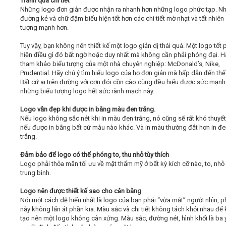
Tránh quá chi tiết
Những logo đơn giản được nhận ra nhanh hơn những logo phức tạp. N
đường kẻ và chữ đậm biểu hiện tốt hơn các chi tiết mờ nhạt và tất nhiên
tượng mạnh hơn.
Tuy vậy, bạn không nên thiết kế một logo giản dị thái quá. Một logo tốt 
hiện điều gì đó bất ngờ hoặc duy nhất mà không cần phải phóng đại. H
tham khảo biểu tượng của một nhà chuyên nghiệp: McDonald’s, Nike,
Prudential. Hãy chú ý tìm hiểu logo của họ đơn giản mà hấp dẫn đến thế
Bất cứ ai trên đường với cơn đói cồn cào cũng đều hiểu được sức mạnh
những biểu tượng logo hết sức rành mạch này.
Logo vẫn đẹp khi được in bằng màu đen trắng.
Nếu logo không sắc nét khi in màu đen trắng, nó cũng sẽ rất khó thuyế
nếu được in bằng bất cứ màu nào khác. Và in màu thường đắt hơn in đe
trắng.
Đảm bảo để logo có thể phóng to, thu nhỏ tùy thích
Logo phải thỏa mãn tối ưu về mặt thẩm mỹ ở bất kỳ kích cỡ nào, to, nhỏ
trung bình.
Logo nên được thiết kế sao cho cân bằng
Nói một cách dễ hiểu nhất là logo của bạn phải “vừa mắt” người nhìn, 
này không lấn át phần kia. Màu sắc và chi tiết không tách khỏi nhau để
tạo nên một logo không cân xứng. Màu sắc, đường nét, hình khối là ba 