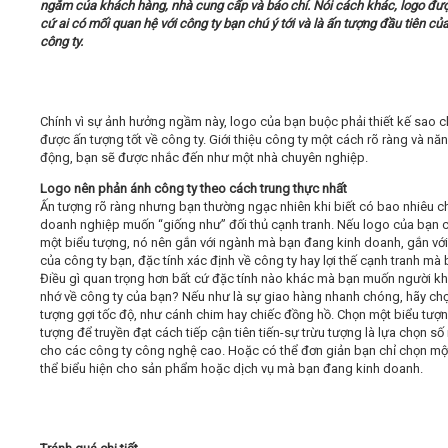
ngắm của khách hàng, nhà cung cấp và báo chí. Nói cách khác, logo đư
cứ ai có mối quan hệ với công ty bạn chú ý tới và là ấn tượng đầu tiên củ
công ty.
Video
Kiến thức
Chính vì sự ảnh hưởng ngầm này, logo của bạn buộc phải thiết kế sao c
được ấn tượng tốt về công ty. Giới thiệu công ty một cách rõ ràng và nă
Liên hệ - Đăng ký
động, bạn sẽ được nhắc đến như một nhà chuyên nghiệp.
Logo nên phản ánh công ty theo cách trung thực nhất
Ấn tượng rõ ràng nhưng bạn thường ngạc nhiên khi biết có bao nhiêu c
doanh nghiệp muốn “giống như” đối thủ cạnh tranh. Nếu logo của bạn 
một biểu tượng, nó nên gắn với ngành mà bạn đang kinh doanh, gắn với
Tìm kiếm
của công ty bạn, đặc tính xác định về công ty hay lợi thế cạnh tranh mà 
Điều gì quan trọng hơn bất cứ đặc tính nào khác mà bạn muốn người kh
nhớ về công ty của bạn? Nếu như là sự giao hàng nhanh chóng, hãy ch
tượng gợi tốc độ, như cánh chim hay chiếc đồng hồ. Chọn một biểu tượn
tượng để truyền đạt cách tiếp cận tiên tiến-sự trừu tượng là lựa chọn số
cho các công ty công nghệ cao. Hoặc có thể đơn giản bạn chỉ chọn một
thể biểu hiện cho sản phẩm hoặc dịch vụ mà bạn đang kinh doanh.