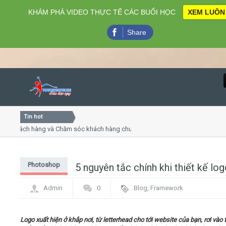
KHÁM PHÁ VIDEO THỰC TẾ CÁC BUỔI HỌC
XEM LUÔN
Share
Tin hot
Close
khách hàng và Chăm sóc khách hàng chuyên nghiệp
Khóa học
 thuyết trình online
Khóa học 
ều thứ 4, 7
Khóa học
Photoshop
5 nguyên tắc chính khi thiết kế lo
Home
Admin
0
Blog
,
Framework
Giới thiệu
Logo xuất hiện ở khắp nơi, từ letterhead cho tới website của bạn, rơi vào
Lịch khai giảng