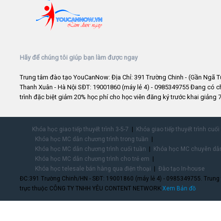
Hãy để chúng tôi giúp bạn làm được ngay
Trung tâm đào tạo YouCanNow: Địa Chỉ: 391 Trường Chinh - (Gần Ngã T
Thanh Xuân - Hà Nội SĐT: 19001860 (máy lẻ 4) - 0985349755 Đang có 
trình đặc biệt giảm 20% học phí cho học viên đăng ký trước khai giảng 7
Khóa học giao tiếp thuyết trình 3-5-7
Khóa giao tiếp thuyết trình cuối
Khóa học MC dẫn chương trình trong tuần
Khóa học MC dẫn chương trình cuối tuần
Khóa học MC chuyên dẫn
Khóa học MC dẫn chương trình cho trẻ em
Khóa học telesale bán hàng qua điện thoại
Đào tạo In-house
ĐC:391 Trường Chinh/HN - SĐT: 19001860 (máy lẻ 4) - 0985349755. Trung
trực thuộc CÔNG TY TNHH YÊU CONTENT NETWORK.
Xem Bản đồ