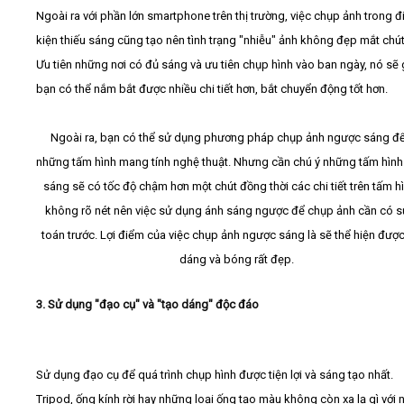
Ngoài ra với phần lớn smartphone trên thị trường, việc chụp ảnh trong đ
kiện thiếu sáng cũng tạo nên tình trạng "nhiễu" ảnh không đẹp mắt chút
Ưu tiên những nơi có đủ sáng và ưu tiên chụp hình vào ban ngày, nó sẽ 
bạn có thể nắm bắt được nhiều chi tiết hơn, bắt chuyển động tốt hơn.
Ngoài ra, bạn có thể sử dụng phương pháp chụp ảnh ngược sáng để
những tấm hình mang tính nghệ thuật. Nhưng cần chú ý những tấm hìn
sáng sẽ có tốc độ chậm hơn một chút đồng thời các chi tiết trên tấm h
không rõ nét nên việc sử dụng ánh sáng ngược để chụp ảnh cần có sự
toán trước. Lợi điểm của việc chụp ảnh ngược sáng là sẽ thể hiện đượ
dáng và bóng rất đẹp.
3. Sử dụng "đạo cụ" và "tạo dáng" độc đáo
Sử dụng đạo cụ để quá trình chụp hình được tiện lợi và sáng tạo nhất.
Tripod, ống kính rời hay những loại ống tạo màu không còn xa lạ gì với 