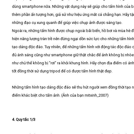
dùng smartphone nữa. Những vật dụng này sẽ giúp cho tấm hình của 
thêm phần ấn tượng hơn, giả sử như hiệu ứng mắt cá chẳng hạn. Hãy t
những đạo cụ xung quanh để giúp việc chụp ảnh được sáng tạo.
Ngoài ra, những tấm hình được chụp ngoài bãi biển, hồ bơi và mùa hè đ
hiện năng lượng tràn trề nên đừng ngại dồn sức lực cho những tấm hình
tạo dáng độc đáo. Tuy nhiên, để những tấm hình với động tác độc đáo 
đủ ánh sáng cũng như smartphone giữ thật chắc để ảnh không bị nhò
như chủ thể không bị "rơi" ra khỏi khung hình. Hãy chọn địa điểm có án
tốt đồng thời sử dụng tripod để có được tấm hình thật đẹp.
Những tấm hình tạo dáng độc đáo sẽ thu hút người xem đồng thời tạo 
điểm khác biệt cho tấm ảnh. (Ảnh của bạn mitxinh_2007)
4. Quy tắc 1/3