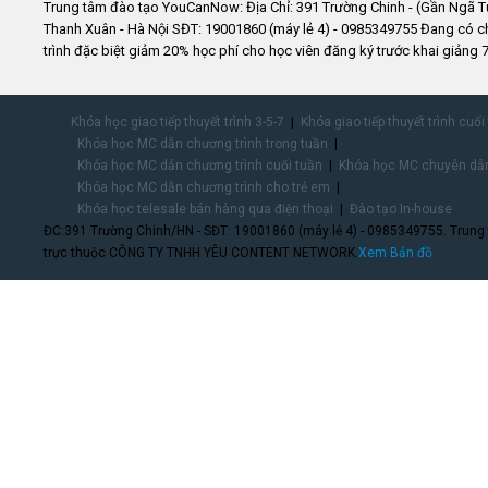
Trung tâm đào tạo YouCanNow: Địa Chỉ: 391 Trường Chinh - (Gần Ngã T
Thanh Xuân - Hà Nội SĐT: 19001860 (máy lẻ 4) - 0985349755 Đang có 
trình đặc biệt giảm 20% học phí cho học viên đăng ký trước khai giảng 7
Khóa học giao tiếp thuyết trình 3-5-7
Khóa giao tiếp thuyết trình cuối
Khóa học MC dẫn chương trình trong tuần
Khóa học MC dẫn chương trình cuối tuần
Khóa học MC chuyên dẫn
Khóa học MC dẫn chương trình cho trẻ em
Khóa học telesale bán hàng qua điện thoại
Đào tạo In-house
ĐC:391 Trường Chinh/HN - SĐT: 19001860 (máy lẻ 4) - 0985349755. Trung
trực thuộc CÔNG TY TNHH YÊU CONTENT NETWORK.
Xem Bản đồ