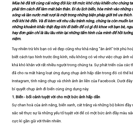
Mùa hè đã tới cùng cái nóng đôi lúc tới mức khó chịu khiến cho chúng ta
phải tìm cách để làm mát bản thân. Đi du lịch biển, hòa mình vào những 
Video
sóng và làn nước mát rượi là một trong những biện pháp giới trẻ ưa thích
mỗi khi hè đến. Và đi kèm với nhu cầu tránh nóng, chúng ta còn muốn lưu
những khoảnh khắc thật đẹp khi đi biển để có gì đó khoe với bạn bè, ngư
Kiến thức
hay đơn giản chỉ là lâu lâu nhìn lại những tấm hình của mình để hồi tưởng 
niệm.
Liên hệ - Đăng ký
Tuy nhiên trừ khi bạn có vẻ đẹp cũng như khả năng "ăn ảnh" trời phú h
biết cách tạo hình trước ống kính, nếu không có vẻ như việc chụp ảnh 
khá khó khăn với rất nhiều người trong chúng ta. Sự phát triển của các th
đã cho ra mắt hàng loạt ứng dụng chụp ảnh hấp dẫn trong đó có thể kể
Tìm kiếm
Instagram, tính năng chụp và chỉnh ảnh ăn liền của Facebook. Dưới đây l
bí quyết chụp ảnh đi biển cùng ứng dụng này.
1. Biển - bối cảnh tuyệt vời cho một bức ảnh hấp dẫn
Sự chan hoà của ánh nắng, biển xanh, cát trắng và những bộ bikini đầy
sắc sẽ thực sự là những yếu tố tuyệt vời để có một bức ảnh đầy màu sắ
cực kì gần gũi với thiên nhiên.