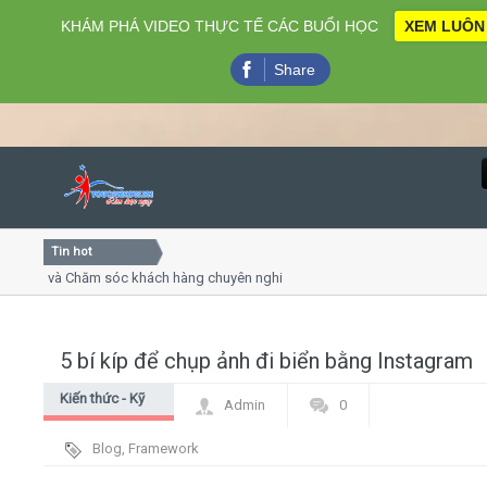
KHÁM PHÁ VIDEO THỰC TẾ CÁC BUỔI HỌC
XEM LUÔN
Share
Tin hot
Close
ng và Chăm sóc khách hàng chuyên nghiệp
Khóa học kỹ năng
trình online
Khóa học "Nghệ thu
, 7
Khóa học làm phim
5 bí kíp để chụp ảnh đi biển bằng Instagram
Home
Kiến thức - Kỹ
Admin
0
Giới thiệu
thuật nhiếp ảnh
Blog
,
Framework
Lịch khai giảng