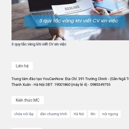
3 quy tắc vàng khi viết CV xin việc
Liên hệ
Trung tâm đào tạo YouCanNow: Địa Chỉ: 391 Trường Chinh - (Gần Ngã T
Thanh Xuân - Hà Nội SĐT: 19001860 (máy lẻ 4) - 0985349755
Kiến thức MC
chữa nói lắp
dẫn chương trình
Hà Nội
Mc
nói ngọng