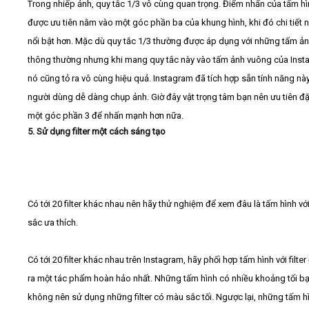
Trong nhiếp ảnh, quy tắc 1/3 vô cùng quan trọng. Điểm nhấn của tấm hì
được ưu tiên nằm vào một góc phần ba của khung hình, khi đó chi tiết 
nổi bật hơn. Mặc dù quy tắc 1/3 thường được áp dụng với những tấm ả
thông thường nhưng khi mang quy tắc này vào tấm ảnh vuông của Ins
nó cũng tỏ ra vô cùng hiệu quả. Instagram đã tích hợp sẵn tính năng nà
người dùng dễ dàng chụp ảnh. Giờ đây vật trọng tâm bạn nên ưu tiên đặ
một góc phần 3 để nhấn mạnh hơn nữa.
5. Sử dụng filter một cách sáng tạo
Có tới 20 filter khác nhau nên hãy thử nghiệm để xem đâu là tấm hình v
sắc ưa thích.
Có tới 20 filter khác nhau trên Instagram, hãy phối hợp tấm hình với filte
ra một tác phẩm hoàn hảo nhất. Những tấm hình có nhiều khoảng tối b
không nên sử dụng những filter có màu sắc tối. Ngược lại, những tấm h