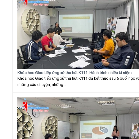
Khóa học Giao tiếp ứng xử thu hút K111: Hành trình nhiều kỉ niệm
Khóa học Giao tiếp ứng xử thu hút K111 đã kết thúc sau 6 buổi học v
những câu chuyện, những...