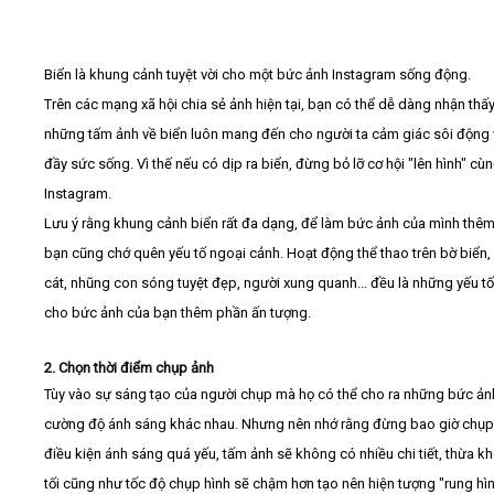
Biển là khung cảnh tuyệt vời cho một bức ảnh Instagram sống động.
Trên các mạng xã hội chia sẻ ảnh hiện tại, bạn có thể dễ dàng nhận thấ
những tấm ảnh về biển luôn mang đến cho người ta cảm giác sôi động 
đầy sức sống. Vì thế nếu có dịp ra biển, đừng bỏ lỡ cơ hội "lên hình" cù
Instagram.
Lưu ý rằng khung cảnh biển rất đa dạng, để làm bức ảnh của mình thêm 
bạn cũng chớ quên yếu tố ngoại cảnh. Hoạt động thể thao trên bờ biển, 
cát, nhũng con sóng tuyệt đẹp, người xung quanh... đều là những yếu tố
cho bức ảnh của bạn thêm phần ấn tượng.
2. Chọn thời điểm chụp ảnh
Tùy vào sự sáng tạo của người chụp mà họ có thể cho ra những bức ảnh
cường độ ánh sáng khác nhau. Nhưng nên nhớ rằng đừng bao giờ chụp
điều kiện ánh sáng quá yếu, tấm ảnh sẽ không có nhiều chi tiết, thừa k
tối cũng như tốc độ chụp hình sẽ chậm hơn tạo nên hiện tượng "rung hìn