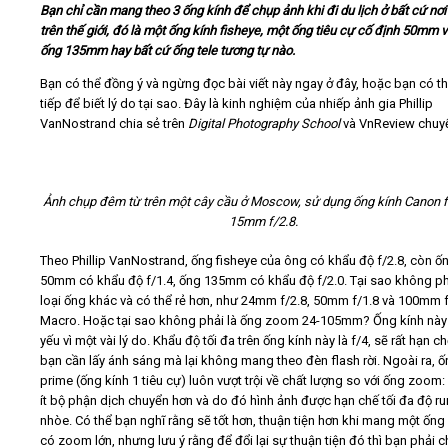
Bạn chỉ cần mang theo 3 ống kính để chụp ảnh khi đi du lịch ở bất cứ nơi
trên thế giới, đó là một ống kính fisheye, một ống tiêu cự cố định 50mm 
Video
ống 135mm hay bất cứ ống tele tương tự nào.
Bạn có thể đồng ý và ngừng đọc bài viết này ngay ở đây, hoặc bạn có t
Kiến thức
tiếp để biết lý do tại sao. Đây là kinh nghiệm của nhiếp ảnh gia Phillip
VanNostrand chia sẻ trên
Digital Photography School
và VnReview chuy
Liên hệ - Đăng ký
Ảnh chụp đêm từ trên một cây cầu ở Moscow, sử dụng ống kính Canon 
15mm f/2.8.
Tìm kiếm
Theo Phillip VanNostrand, ống fisheye của ông có khẩu độ f/2.8, còn ố
50mm có khẩu độ f/1.4, ống 135mm có khẩu độ f/2.0. Tại sao không ph
loại ống khác và có thể rẻ hơn, như 24mm f/2.8, 50mm f/1.8 và 100mm f
Macro. Hoặc tại sao không phải là ống zoom 24-105mm? Ống kính này 
yếu vì một vài lý do. Khẩu độ tối đa trên ống kính này là f/4, sẽ rất hạn ch
bạn cần lấy ánh sáng mà lại không mang theo đèn flash rời. Ngoài ra, ố
prime (ống kính 1 tiêu cự) luôn vượt trội về chất lượng so với ống zoom:
ít bộ phận dịch chuyển hơn và do đó hình ảnh được hạn chế tối đa độ r
nhòe. Có thể bạn nghĩ rằng sẽ tốt hơn, thuận tiện hơn khi mang một ống
có zoom lớn, nhưng lưu ý rằng để đổi lại sự thuận tiện đó thì bạn phải 