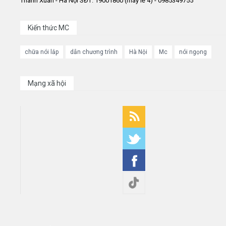
Thanh Xuân - Hà Nội SĐT: 19001860 (máy lẻ 4) - 0985349755
Kiến thức MC
chữa nói lắp
dẫn chương trình
Hà Nội
Mc
nói ngọng
Mạng xã hội