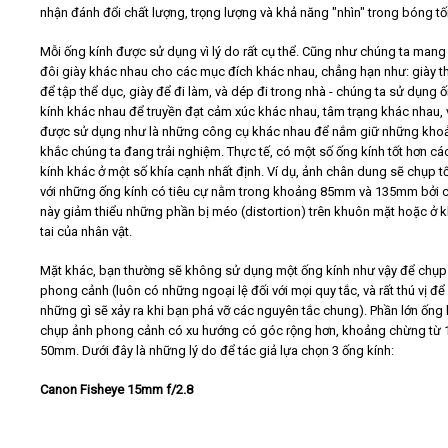
nhận đánh đổi chất lượng, trọng lượng và khả năng "nhìn" trong bóng tối
Mỗi ống kính được sử dụng vì lý do rất cụ thể. Cũng như chúng ta man
đôi giày khác nhau cho các mục đích khác nhau, chẳng hạn như: giày t
để tập thể dục, giày để đi làm, và dép đi trong nhà - chúng ta sử dụng 
kính khác nhau để truyền đạt cảm xúc khác nhau, tâm trạng khác nhau, 
được sử dụng như là những công cụ khác nhau để nắm giữ những kho
khắc chúng ta đang trải nghiệm. Thực tế, có một số ống kính tốt hơn cá
kính khác ở một số khía cạnh nhất định. Ví dụ, ảnh chân dung sẽ chụp tố
với những ống kính có tiêu cự nằm trong khoảng 85mm và 135mm bởi 
này giảm thiểu những phần bị méo (distortion) trên khuôn mặt hoặc ở 
tai của nhân vật.
Mặt khác, bạn thường sẽ không sử dụng một ống kính như vậy để chụp
phong cảnh (luôn có những ngoại lệ đối với mọi quy tắc, và rất thú vị đ
những gì sẽ xảy ra khi bạn phá vỡ các nguyên tắc chung). Phần lớn ống 
chụp ảnh phong cảnh có xu hướng có góc rộng hơn, khoảng chừng từ
50mm. Dưới đây là những lý do để tác giả lựa chọn 3 ống kính:
Canon Fisheye 15mm f/2.8