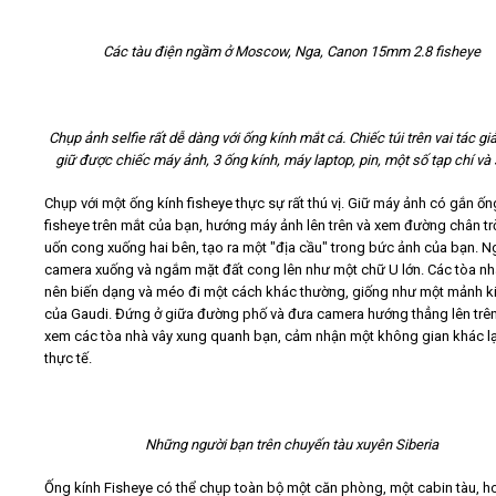
Các tàu điện ngầm ở Moscow, Nga, Canon 15mm 2.8 fisheye
Chụp ảnh selfie rất dễ dàng với ống kính mắt cá. Chiếc túi trên vai tác gi
giữ được chiếc máy ảnh, 3 ống kính, máy laptop, pin, một số tạp chí và
Chụp với một ống kính fisheye thực sự rất thú vị. Giữ máy ảnh có gắn ốn
fisheye trên mắt của bạn, hướng máy ảnh lên trên và xem đường chân tr
uốn cong xuống hai bên, tạo ra một "địa cầu" trong bức ảnh của bạn. 
camera xuống và ngắm mặt đất cong lên như một chữ U lớn. Các tòa nhà
nên biến dạng và méo đi một cách khác thường, giống như một mảnh ki
của Gaudi. Đứng ở giữa đường phố và đưa camera hướng thẳng lên trê
xem các tòa nhà vây xung quanh bạn, cảm nhận một không gian khác lạ
thực tế.
Những người bạn trên chuyến tàu xuyên Siberia
Ống kính Fisheye có thể chụp toàn bộ một căn phòng, một cabin tàu, h