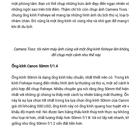
một phòng tắm. Bạn có thể chụp những bức ảnh đẹp đến ngạc nhiên vớ
những ngôi sao trên trời đêm. Thậm chí tôi còn chụp ảnh Camera Toss.
chung ống kính Fisheye sẽ mang lại những hình ảnh du lịch thú vị, loại b
nhàm chán. Đó cũng là một ống kính vô cùng nhẹ và nhỏ gọn để mang 
khi đi du lịch.
Camera Toss: tôi ném máy ảnh cùng với một ống kính fisheye lên không
để chụp một cảnh như thế này
Ống kính Canon 50mm f/1.4
Ống kính 50mm là dạng ống kính tiêu chuẩn, nhất thiết nên có. Trong kh
kính Fisheye mang đến nhiều hình ảnh lạ thường và thú vị, một số cảnh
phù hợp để chụp fisheye. Nhiều chuyên gia nói rằng ống 50mm thể hiện
nhất với những gì chúng ta thấy một cách tự nhiên bằng mắt thường. Ốn
này là sự lựa chọn tốt nhất trong ba lựa chọn ống kính 50mm của Canon
giá chỉ khoảng 300 USD, ống kính này có ống kính quang học tuyệt vời 
khẩu độ mạnh mẽ. Nó được làm bằng thấu kính thủy tinh thực sự không
như loại rẻ hơn, chất lượng thấp hơn 50mm f/1.8. Và nó lấy nét nhanh, 
giống như ống 50mm f/1.2 vốn đắt tiền hơn.