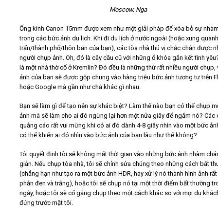
Moscow, Nga
Ống kính Canon 15mm được xem như một giải pháp để xóa bỏ sự nhà
trong các bức ảnh du lịch. Khi đi du lịch ở nước ngoài (hoặc xung quanh
trấn/thành phố/thôn bản của bạn), các tòa nhà thú vị chắc chắn được n
người chụp ảnh. Oh, đó là cây cầu cũ với những ổ khóa gắn kết tình yêu
là một nhà thờ cổ ở Kremlin? Đó đều là những thứ rất nhiều người chụp,
ảnh của bạn sẽ được gộp chung vào hàng triệu bức ảnh tương tự trên Fl
hoặc Google mà gần như chả khác gì nhau.
Bạn sẽ làm gì để tạo nên sự khác biệt? Làm thế nào bạn có thể chụp m
ảnh mà sẽ làm cho ai đó ngừng lại hơn một nửa giây để ngắm nó? Các 
quảng cáo rất vui mừng khi có ai đó dành 4-8 giây nhìn vào một bức ản
có thể khiến ai đó nhìn vào bức ảnh của bạn lâu như thế không?
Tôi quyết định tôi sẽ không mất thời gian vào những bức ảnh nhàm chá
giản. Nếu chụp tòa nhà, tôi sẽ chỉnh sửa chúng theo những cách bất t
(chẳng hạn như tạo ra một bức ảnh HDR, hay xử lý nó thành hình ảnh rấ
phản đen và trắng), hoặc tôi sẽ chụp nó tại một thời điểm bất thường t
ngày, hoặc tôi sẽ cố gắng chụp theo một cách khác so với mọi du khá
đứng trước mặt tôi.