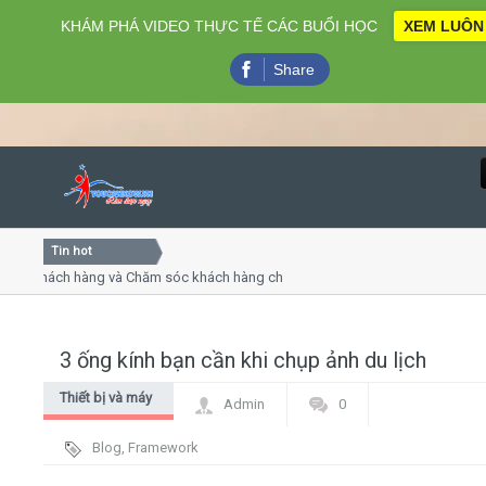
KHÁM PHÁ VIDEO THỰC TẾ CÁC BUỔI HỌC
XEM LUÔN
Share
Tin hot
Close
khách hàng và Chăm sóc khách hàng chuyên nghiệp
Khóa họ
- thuyết trình online
Khóa học
iều thứ 4, 7
Khóa học
3 ống kính bạn cần khi chụp ảnh du lịch
Home
Thiết bị và máy
Admin
0
Giới thiệu
móc
Blog
,
Framework
Lịch khai giảng