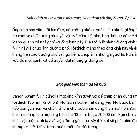
Một cảnh trong vườn ở Moscow, Nga chụp với ống 50mm f / 1.4
Ống kính này cũng rất kín đáo, nó không nhô ra quá nhiều như loại ống 
200mm và chất lượng rất tuyệt vời. Nó cũng rất nhẹ, bạn thật sự có thể đ
loanh quanh cả ngày chỉ với ống kính này. Điều tôi kết nhất với ống kín
f/1.4 này là chụp ảnh đường phố. Tôi thích mang theo ống kính này và đ
thang trên các đường phố và ngõ hẻm, chụp ảnh những người lạ. Nó n
vừa đủ một cảnh vật để truyền đạt những gì đang có.
Một giáo viên toán đã về hưu
Canon 50mm f/1.4 cũng là một ống kính tuyệt vời để chụp chân dung (
tôi thích 135mm f/2.0 hơn). Nó tạo ra bokeh rất đáng yêu. Nó buộc bạn
tiếp cận gần hơn với chủ thể, làm cho bức chân dung thân mật hơn. Bạ
thể trốn đằng sau một ống tele như 135mm hoặc 70-200mm. Bạn chỉ cá
nhân vật một cánh tay, và việc đứng gần như vậy đôi khi sẽ phát hiện đ
nhưng chi tiết thú vị trên khuôn mặt của đối tượng.