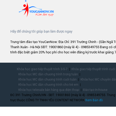
Hãy để chúng tôi giúp bạn làm được ngay
Trung tâm đào tạo YouCanNow: Địa Chỉ: 391 Trường Chinh - (Gần Ngã T
Thanh Xuân - Hà Nội SĐT: 19001860 (máy lẻ 4) - 0985349755 Đang có 
trình đặc biệt giảm 20% học phí cho học viên đăng ký trước khai giảng 7
Khóa học giao tiếp thuyết trình 3-5-7
Khóa giao tiếp thuyết trình cuối
Khóa học MC dẫn chương trình trong tuần
Khóa học MC dẫn chương trình cuối tuần
Khóa học MC chuyên dẫn
Khóa học MC dẫn chương trình cho trẻ em
Khóa học telesale bán hàng qua điện thoại
Đào tạo In-house
ĐC:391 Trường Chinh/HN - SĐT: 19001860 (máy lẻ 4) - 0985349755. Trung
trực thuộc CÔNG TY TNHH YÊU CONTENT NETWORK.
Xem Bản đồ