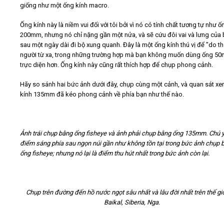
giống như một ống kính macro.
Ống kính này là niềm vui đối với tôi bởi vì nó có tính chất tương tự như ố
200mm, nhưng nó chỉ nặng gần một nửa, và sẽ cứu đôi vai và lưng của
sau một ngày dài đi bộ xung quanh. Đây là một ống kính thú vị để "do t
người từ xa, trong những trường hợp mà bạn không muốn dùng ống 5
trực diện hơn. Ống kính này cũng rất thích hợp để chụp phong cảnh.
Hãy so sánh hai bức ảnh dưới đây, chụp cùng một cảnh, và quan sát x
kính 135mm đã kéo phong cảnh về phía bạn như thế nào.
Ảnh trái chụp bằng ống fisheye và ảnh phải chụp bằng ống 135mm. Chú ý
điểm sáng phía sau ngọn núi gần như không tồn tại trong bức ảnh chụp 
ống fisheye; nhưng nó lại là điểm thu hút nhất trong bức ảnh còn lại.
Chụp trên đường đến hồ nước ngọt sâu nhất và lâu đời nhất trên thế giớ
Baikal, Siberia, Nga.