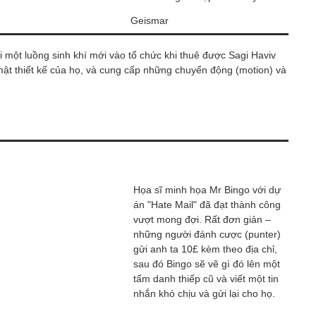
Geismar
 một luồng sinh khí mới vào tổ chức khi thuê được Sagi Haviv
mật thiết kế của họ, và cung cấp những chuyển động (motion) và
Họa sĩ minh họa Mr Bingo với dự
án "Hate Mail" đã đạt thành công
vượt mong đợi. Rất đơn giản –
những người đánh cược (punter)
gửi anh ta 10£ kèm theo địa chỉ,
sau đó Bingo sẽ vẽ gì đó lên một
tấm danh thiếp cũ và viết một tin
nhắn khó chịu và gửi lại cho họ.