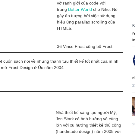
vỡ ranh giới của code với
trang
Better World
cho Nike. Nó
gây ấn tượng bởi việc sử dụng
hiệu ứng parallax scrolling của
K
HTML5.
Đ
I
36 Vince Frost công bố Frost
t cuốn sách nói về những thành tựu thiết kế tốt nhất của mình.
ự mở Frost Design ở Úc năm 2004.
n
2
Nhà thiết kế sáng tạo người Mỹ,
Jen Stark có ảnh hưởng vô cùng
2
lớn với xu hướng thiết kế thủ công
(handmade design) năm 2005 với