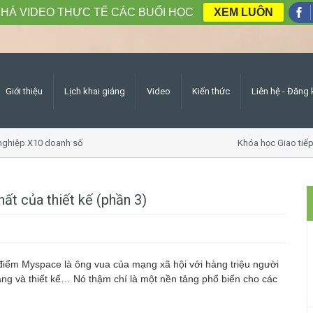
HÁ VIDEO THỰC TẾ CÁC BUỔI HỌC
XEM LUÔN
Giới thiệu
Lịch khai giảng
Video
Kiến thức
Liên hệ - Đăng 
iệp X10 doanh số
Khóa học Giao tiếp ứng
ất của thiết kế (phần 3)
điểm Myspace là ông vua của mạng xã hội với hàng triệu người
rang và thiết kế… Nó thậm chí là một nền tảng phổ biến cho các