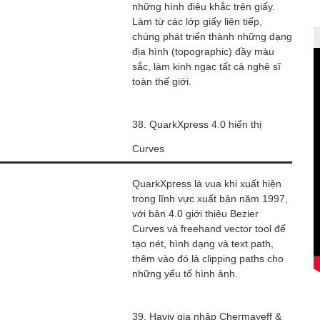
những hình điêu khắc trên giấy.
Làm từ các lớp giấy liên tiếp,
chúng phát triển thành những dạng
địa hình (topographic) đầy màu
sắc, làm kinh ngạc tất cả nghệ sĩ
toàn thế giới.
38. QuarkXpress 4.0 hiển thị
Curves
QuarkXpress là vua khi xuất hiện
trong lĩnh vực xuất bản năm 1997,
với bản 4.0 giới thiệu Bezier
Curves và freehand vector tool để
tạo nét, hình dạng và text path,
thêm vào đó là clipping paths cho
những yếu tố hình ảnh.
39. Haviv gia nhập Chermayeff &