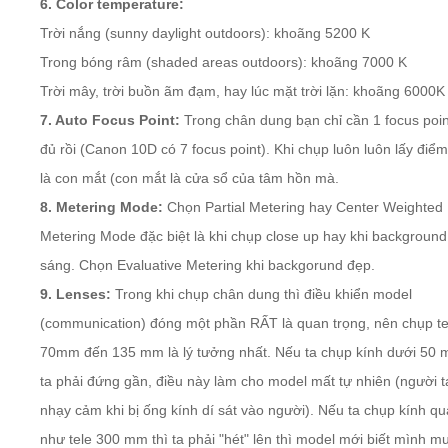
6. Color temperature:
Trời nắng (sunny daylight outdoors): khoãng 5200 K
Trong bóng râm (shaded areas outdoors): khoãng 7000 K
Trời mây, trời buồn ãm đạm, hay lúc mặt trời lặn: khoãng 6000K
7. Auto Focus Point:
Trong chân dung bạn chỉ cần 1 focus poin
đủ rồi (Canon 10D có 7 focus point). Khi chụp luôn luôn lấy điểm
là con mắt (con mắt là cửa sổ của tâm hồn mà.
8. Metering Mode:
Chọn Partial Metering hay Center Weighted
Metering Mode đặc biệt là khi chụp close up hay khi backgroun
sáng. Chọn Evaluative Metering khi backgorund đẹp.
9. Lenses:
Trong khi chụp chân dung thì điều khiển model
(communication) đóng một phần RẤT là quan trọng, nên chụp te
70mm đến 135 mm là lý tưởng nhất. Nếu ta chụp kính dưới 50 m
ta phải đứng gần, điều này làm cho model mất tự nhiên (người t
nhạy cảm khi bị ống kính dí sát vào người). Nếu ta chụp kính q
như tele 300 mm thì ta phải "hét" lên thì model mới biết mình m