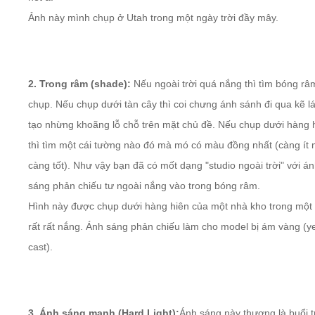
Ảnh này mình chụp ở Utah trong một ngày trời đầy mây.
2. Trong râm (shade):
Nếu ngoài trời quá nắng thì tìm bóng râ
chụp. Nếu chụp dưới tàn cây thì coi chưng ánh sánh đi qua kẽ l
tạo nhừng khoãng lỗ chỗ trên mặt chủ đề
. Nếu chụp dưới hàng 
thì tìm một cái tường nào đó mà mó có màu đồng nhất (càng ít
càng tốt). Như vậy bạn đã có mốt dạng "studio ngoài trời" với á
sáng phản chiếu tư ngoài nắng vào trong bóng râm.
Hình này được chụp dưới hàng hiên của một nhà kho trong một
rất rất nắng. Ánh sáng phản chiếu làm cho model bị ám vàng (y
cast).
3. Ánh sáng mạnh (Hard Light):
Ánh sáng này thương là buổi 