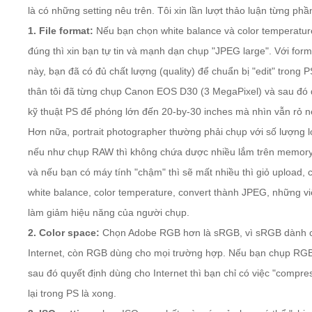
là có những setting nêu trên. Tôi xin lần lượt thảo luận từng phầ
1. File format:
Nếu bạn chọn white balance và color temperatur
đúng thì xin bạn tự tin và mạnh dạn chụp "JPEG large". Với form
này, bạn đã có đủ chất lượng (quality) để chuẩn bị "edit" trong 
thân tôi đã từng chụp Canon EOS D30 (3 MegaPixel) và sau đó
kỹ thuật PS để phóng lớn đến 20-by-30 inches mà nhìn vẫn rỏ n
Hơn nữa, portrait photographer thường phải chụp với số lượng l
nếu như chụp RAW thì không chứa dược nhiều lắm trên memory
và nếu bạn có máy tính "chậm" thì sẽ mất nhiều thì giỏ upload, 
white balance, color temperature, convert thành JPEG, những v
làm giảm hiệu năng của người chụp.
2. Color space:
Chọn Adobe RGB hơn là sRGB, vì sRGB dành 
Internet, còn RGB dùng cho mọi trường hợp. Nếu bạn chụp RGB
sau đó quyết định dùng cho Internet thì bạn chỉ có việc "compre
lại trong PS là xong.