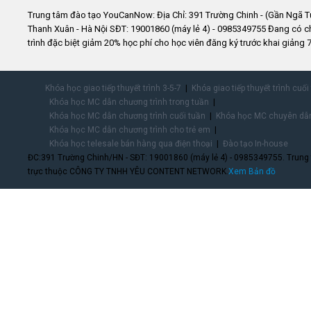
Trung tâm đào tạo YouCanNow: Địa Chỉ: 391 Trường Chinh - (Gần Ngã T
Thanh Xuân - Hà Nội SĐT: 19001860 (máy lẻ 4) - 0985349755 Đang có 
trình đặc biệt giảm 20% học phí cho học viên đăng ký trước khai giảng 7
Khóa học giao tiếp thuyết trình 3-5-7
Khóa giao tiếp thuyết trình cuối
Khóa học MC dẫn chương trình trong tuần
Khóa học MC dẫn chương trình cuối tuần
Khóa học MC chuyên dẫn
Khóa học MC dẫn chương trình cho trẻ em
Khóa học telesale bán hàng qua điện thoại
Đào tạo In-house
ĐC:391 Trường Chinh/HN - SĐT: 19001860 (máy lẻ 4) - 0985349755. Trung
trực thuộc CÔNG TY TNHH YÊU CONTENT NETWORK.
Xem Bản đồ