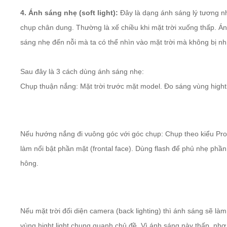
4. Ánh sáng nhẹ (soft light):
Đây là dạng ánh sáng lý tương n
chụp chân dung. Thường là xế chiều khi mặt trời xuống thấp. Á
sáng nhẹ đến nỗi mà ta có thể nhìn vào mặt trời mà không bị nh
Sau đây là 3 cách dùng ánh sáng nhẹ:
Chụp thuận nắng: Mặt trời trước mặt model. Đo sáng vùng hightl
Nếu hướng nắng đi vuông góc với góc chụp: Chụp theo kiểu Prof
làm nổi bật phần mặt (frontal face). Dùng flash để phủ nhẹ phầ
hông.
Nếu mặt trời đối diện camera (back lighting) thì ánh sáng sẽ là
vùng hight light chung quanh chủ đề. Vì ánh sáng này thấp, nh