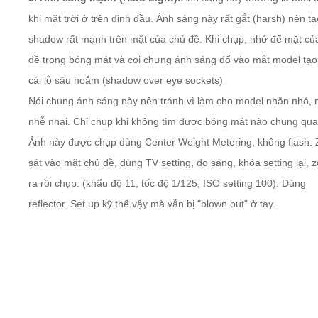
khi mặt trời ở trên đỉnh đầu. Ánh sáng này rất gắt (harsh) nên tạ
shadow rất mạnh trên mặt của chủ đề. Khi chụp, nhớ để mặt củ
đề trong bóng mát và coi chưng ánh sáng đổ vào mắt model tạo
cái lỗ sâu hoắm (shadow over eye sockets)
Nói chung ánh sáng này nên tránh vì làm cho model nhăn nhó, 
nhễ nhại. Chỉ chụp khi không tìm được bóng mát nào chung qua
Ảnh này được chụp dùng Center Weight Metering, không flash.
sát vào mặt chủ đề, dùng TV setting, đo sáng, khóa setting lại,
ra rồi chụp. (khẩu độ 11, tốc độ 1/125, ISO setting 100). Dùng
reflector. Set up kỹ thế vậy mà vẫn bị "blown out" ở tay.