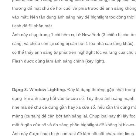
thương để mặt chủ đề hơi cuối về phía trước để ánh sáng không 
vào mặt. Nên tận dụng ánh sáng này để hightlight tóc đòng thời
flash để fill phần mặt.
Ảnh này chụp trong 1 cái hẻm cụt ở New York (3 chiều bị cản á
sáng, và chiều còn lại củng bị cản bởi 1 tòa nhà cao tầng khác).
có thể thấy ánh sáng từ phía trên hightlight tóc và lưng của chủ 
Flash được dùng làm ánh sáng chính (key light).
Dạng 3: Window Lighting.
Đây là dạng thường gặp nhất trong
dạng khi ánh sáng hắt vào từ cửa sổ. Tùy theo ánh sáng mạnh
nhẹ mà để chủ đề đứng gần hay xa cửa sổ, nếu cần thì dùng m
màng (curtain) để cản bớt ánh sáng lại. Chụp loại này thì lấy fo
mắt ở gần cửa sổ và đo sáng phần hightlight để không bị blown-
Ảnh này được chụp high contrast để làm nổi bật character lines