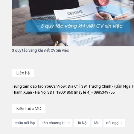
3 quy tắc vàng khi viết CV xin việc
Liên hệ
Trung tâm đào tạo YouCanNow: Địa Chỉ: 391 Trường Chinh - (Gần Ngã T
Thanh Xuân - Hà Nội SĐT: 19001860 (máy lẻ 4) - 0985349755
Kiến thức MC
chữa nói lắp
dẫn chương trình
Hà Nội
Mc
nói ngọng