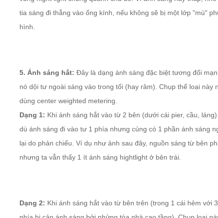
tia sáng đi thẳng vào ống kính, nếu không sẽ bị một lớp "mù" ph
hình.
5. Ánh sáng hắt:
Đây là dạng ánh sáng đặc biệt tương đối mạn
nó dội tư ngoài sáng vào trong tối (hay râm). Chụp thể loại này 
dùng center weighted metering.
Dạng 1:
Khi ánh sáng hắt vào từ 2 bên (dưới cái pier, cầu, láng
dù ánh sáng đi vào tư 1 phía nhưng củng có 1 phần ánh sáng 
lại do phản chiếu. Ví dụ như ảnh sau đây, nguồn sáng từ bên ph
nhưng ta vẫn thấy 1 ít ánh sáng hightlight ở bên trái.
Dạng 2:
Khi ánh sáng hắt vào từ bên trên (trong 1 cái hẻm với 
phía bị cản ánh sáng bởi nhửng tòa nhà cao tầng). Chụp loại nà