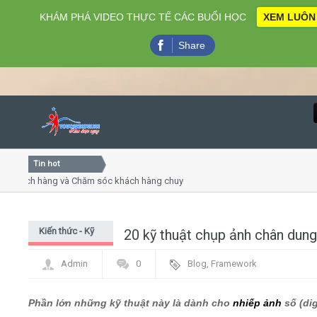
KHÁM PHÁ VIDEO THỰC TẾ CÁC BUỔI HỌC
XEM LUÔN
Share
Tin hot
Close
ch hàng và Chăm sóc khách hàng chuyên nghiệp
Khóa học kỹ
uyết trình online
Khóa học "Ng
 thứ 4, 7
Khóa học là
Kiến thức - Kỹ
20 kỹ thuật chụp ảnh chân dung
Home
thuật nhiếp ảnh
Admin
0
Blog
,
Framework
Giới thiệu
Phần lớn những kỹ thuật này là dành cho
nhiếp ảnh
số (dig
Lịch khai giảng