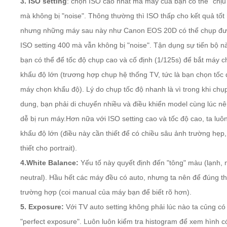
3. ISO setting
: chọn
ISO cao
nhất mà máy của bạn có thể "chịu
mà không bị "noise". Thông thường thì ISO thấp cho kết quả tốt
nhưng những máy sau này như Canon EOS 20D có thể chụp đư
ISO setting 400 mà vẫn không bị "noise". Tận dụng sự tiến bộ n
bạn có thể để tốc độ chụp cao và cố định (1/125s) để bắt máy 
khẩu độ lớn (trương hợp chụp hệ thống TV, tức là bạn chọn tốc 
máy chọn khẩu độ). Lý do chụp tốc độ nhanh là vì trong khi chụ
dung, bạn phải di chuyển nhiều và điều khiển model cùng lúc nê
dễ bị run máy.Hơn nữa với ISO setting cao và tốc độ cao, ta lu
khẩu độ lớn (điều này cần thiết để có chiều sâu ảnh trường hẹp
thiết cho portrait).
4.White Balance:
Yếu tố này quyết định đến "tông" màu (lạnh, 
neutral). Hầu hết các máy đều có auto, nhưng ta nên để đúng t
trường hợp (coi manual của máy bạn để biết rõ hơn).
5. Exposure:
Với TV auto setting không phải lúc nào ta củng có
"perfect exposure". Luôn luôn kiểm tra histogram để xem hình có