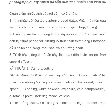
photography), tuy nhiên nó vẫn dựa trên nhiếp ảnh kinh đi
Video
Quan điểm nhiếp ảnh của tôi gồm có 3 phần:
1. Thu nhập dữ liệu tốt (capturing good data): Phần này liên qu
Kiến thức
kỹ thuật chụp (ánh sáng, posing, bố cục, góc chụp, timing).
2. Biến dữ liệu thành thông tin (post-processing): Phần này liên
Liên hệ - Đăng ký
đến kỹ thuật phòng tối. Những kỹ thuật cần thiết trong Photosho
điều chỉnh ánh sáng, màu sắc, và độ tương phản.
3. Trình bày thông tin: Phần này liên quan đến in ấn, online, fra
Tìm kiếm
special effect…
KỸ THUẬT 1: Camera setting.
Để bảo đảm có dữ liệu tốt và chụp với hiệu quả cao thì việc đầu 
phải chọn những "setting" sau đây chính xác: file format, color
space,
ISO
setting, white balance, exposure, color temparature,
auto
focus
point, metering mode, và lens.
Tôi cho rằng các bạn sử dụng từ medium tới high-end camera, 