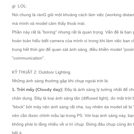
gì :LOL:
Nói chung là ránG giữ một khoảng cách làm việc (working dista
mà mình và model cảm thấy thoải mái.
Phần này rất là "boring" nhưng rất là quan trọng. Vấn đề là bạn 
hoàn toàn hiểu biết camera của mình vì trong khi làm việc bạn c
trung hết thời giơ để quan sát ánh sáng, điều khiền model "posin
"communication".
KỸ THUẬT 2: Outdoor Lighting.
Những ánh sáng thường gặp khi chụp ngoài trời là:
1. Trời mây (Cloudy day):
Đây là ánh sáng lý tưởng nhất để c
chân dung. Đây là loại ánh sáng tãn (diffused light), do mặt trời b
"block" bởi mây nên ánh sáng rất nhẹ, tuy nhiên da model sẽ bị "
nên cần được chỉnh mầu lại trong PS. Với loại ánh sáng này, bạ
không phải lo lắng nhiều về vị trí chụp. Đứng đâu chụp củng ăn 
hết á.