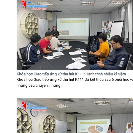
Khóa học Giao tiếp ứng xử thu hút K111: Hành trình nhiều kỉ niệm
Khóa học Giao tiếp ứng xử thu hút K111 đã kết thúc sau 6 buổi học v
những câu chuyện, những...