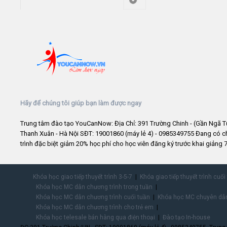
Hãy để chúng tôi giúp bạn làm được ngay
Trung tâm đào tạo YouCanNow: Địa Chỉ: 391 Trường Chinh - (Gần Ngã T
Thanh Xuân - Hà Nội SĐT: 19001860 (máy lẻ 4) - 0985349755 Đang có 
trình đặc biệt giảm 20% học phí cho học viên đăng ký trước khai giảng 7
Khóa học giao tiếp thuyết trình 3-5-7
Khóa giao tiếp thuyết trình cuối
Khóa học MC dẫn chương trình trong tuần
Khóa học MC dẫn chương trình cuối tuần
Khóa học MC chuyên dẫn
Khóa học MC dẫn chương trình cho trẻ em
Khóa học telesale bán hàng qua điện thoại
Đào tạo In-house