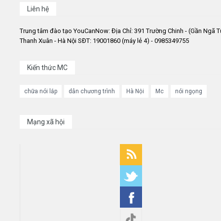
Liên hệ
Trung tâm đào tạo YouCanNow: Địa Chỉ: 391 Trường Chinh - (Gần Ngã T
Thanh Xuân - Hà Nội SĐT: 19001860 (máy lẻ 4) - 0985349755
Kiến thức MC
chữa nói lắp
dẫn chương trình
Hà Nội
Mc
nói ngọng
Mạng xã hội