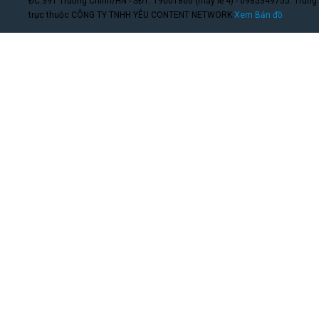
ĐC:391 Trường Chinh/HN - SĐT: 19001860 (máy lẻ 4) - 0985349755. Trung
trực thuộc CÔNG TY TNHH YÊU CONTENT NETWORK.
Xem Bản đồ