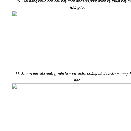
10. Trái bóng khúc côn cầu bay lượn nhờ vào phát minh kỹ thuật bay lơ
lượng tử.
11. Sức mạnh của những viên bi nam châm chẳng hề thua kém súng đi
bao.