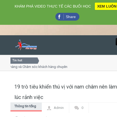
KHÁM PHÁ VIDEO THỰC TẾ CÁC BUỔI HỌC
XEM LUÔN
Share
Tin hot
Close
 hàng và Chăm sóc khách hàng chuyên nghiệp
Khóa học kỹ n
ết trình online
Khóa học "Nghệ
hứ 4, 7
Khóa học làm 
19 trò tiêu khiển thú vị với nam châm nên làm
Home
lúc rảnh việc
Giới thiệu
Thông tin tổng
Admin
0
hợp
Lịch khai giảng