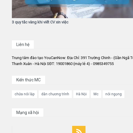
3 quy tắc vàng khi viết CV xin việc
Liên hệ
Trung tâm đào tạo YouCanNow: Địa Chỉ: 391 Trường Chinh - (Gần Ngã T
Thanh Xuân - Hà Nội SĐT: 19001860 (máy lẻ 4) - 0985349755
Kiến thức MC
chữa nói lắp
dẫn chương trình
Hà Nội
Mc
nói ngọng
Mạng xã hội