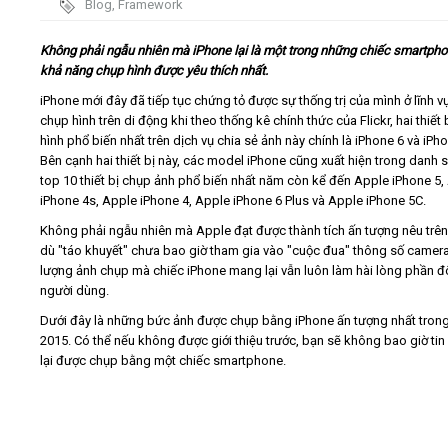
Blog
,
Framework
Video
Không phải ngẫu nhiên mà iPhone lại là một trong những chiếc smartpho
khả năng chụp hình được yêu thích nhất.
Kiến thức
iPhone mới đây đã tiếp tục chứng tỏ được sự thống trị của mình ở lĩnh v
chụp hình trên di động khi theo thống kê chính thức của Flickr, hai thiết
hình phổ biến nhất trên dịch vụ chia sẻ ảnh này chính là iPhone 6 và iPh
Liên hệ - Đăng ký
Bên cạnh hai thiết bị này, các model iPhone cũng xuất hiện trong danh 
top 10 thiết bị chụp ảnh phổ biến nhất năm còn kể đến Apple iPhone 5,
iPhone 4s, Apple iPhone 4, Apple iPhone 6 Plus và Apple iPhone 5C.
Không phải ngẫu nhiên mà Apple đạt được thành tích ấn tượng nêu trê
dù "táo khuyết" chưa bao giờ tham gia vào "cuộc đua" thông số camera
Tìm kiếm
lượng ảnh chụp mà chiếc iPhone mang lại vẫn luôn làm hài lòng phần 
người dùng.
Dưới đây là những bức ảnh được chụp bằng iPhone ấn tượng nhất tron
2015. Có thể nếu không được giới thiệu trước, bạn sẽ không bao giờ ti
lại được chụp bằng một chiếc smartphone.