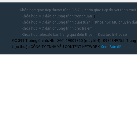
Khóa học giao tiếp thuyết trình 3-5-7
Khóa giao tiếp thuyết trình cuối
Khóa học MC dẫn chương trình trong tuần
Khóa học MC dẫn chương trình cuối tuần
Khóa học MC chuyên dẫn
Khóa học MC dẫn chương trình cho trẻ em
Khóa học telesale bán hàng qua điện thoại
Đào tạo In-house
ĐC:391 Trường Chinh/HN - SĐT: 19001860 (máy lẻ 4) - 0985349755. Trung
trực thuộc CÔNG TY TNHH YÊU CONTENT NETWORK.
Xem Bản đồ