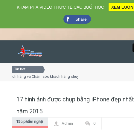
KHÁM PHÁ VIDEO THỰC TẾ CÁC BUỔI HỌC
XEM LUÔN
Share
Tin hot
Close
hách hàng và Chăm sóc khách hàng chuyên nghiệp
Khóa học 
 thuyết trình online
Khóa học "
ều thứ 4, 7
Khóa học 
17 hình ảnh được chụp bằng iPhone đẹp nhất
Home
năm 2015
Giới thiệu
Tác phẩm nghệ
Admin
0
thuật
Lịch khai giảng