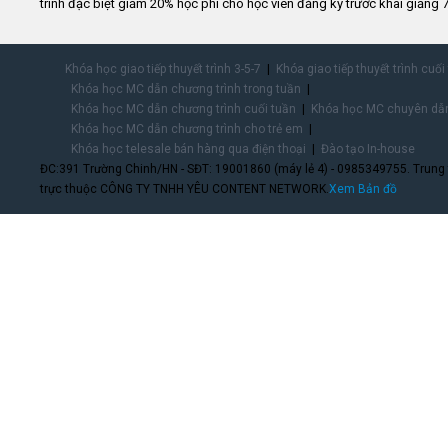
trình đặc biệt giảm 20% học phí cho học viên đăng ký trước khai giảng 7
Khóa học giao tiếp thuyết trình 3-5-7
Khóa giao tiếp thuyết trình cuối
Khóa học MC dẫn chương trình trong tuần
Khóa học MC dẫn chương trình cuối tuần
Khóa học MC chuyên dẫn
Khóa học MC dẫn chương trình cho trẻ em
Khóa học telesale bán hàng qua điện thoại
Đào tạo In-house
ĐC:391 Trường Chinh/HN - SĐT: 19001860 (máy lẻ 4) - 0985349755. Trung
trực thuộc CÔNG TY TNHH YÊU CONTENT NETWORK.
Xem Bản đồ