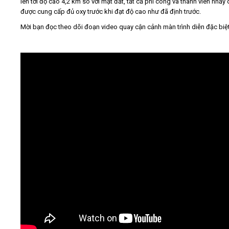
lên tới độ cao 4,2 km so với mặt đất, tất cả phi công và thành viên nhảy
được cung cấp đủ oxy trước khi đạt độ cao như đã định trước.
Mời bạn đọc theo dõi đoạn video quay cận cảnh màn trình diễn đặc biệt