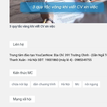
3 quy tắc vàng khi viết CV xin việc
Liên hệ
Trung tâm đào tạo YouCanNow: Địa Chỉ: 391 Trường Chinh - (Gần Ngã T
Thanh Xuân - Hà Nội SĐT: 19001860 (máy lẻ 4) - 0985349755
Kiến thức MC
chữa nói lắp
dẫn chương trình
Hà Nội
Mc
nói ngọng
Mạng xã hội