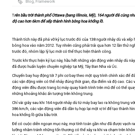
Blog
,
Framework
Video
T
rên bầu trời thành phố Ottawa (bang Illinois, Mỹ), 164 người đã cùng nh
độ cao hơn 6km để xếp thành hình bông hoa khổng lồ.
Kiến thức
Thành tích này đã phá vỡ kỷ lục trước đó của 138 người nhảy dù và xếp 
Liên hệ - Đăng ký
bông hoa vào năm 2012. Tuy nhiên cũng phải trải qua hơn 12 lần thử n
trước đó, nhóm lập lỷ lục mới có thể thực hiện thành công.
Trước khi thực hiện kỷ lục này, hầu hết những vận động viên nhảy dù nà
đã được huấn luyện chuyên nghiệp tại Mỹ, Tây Ban Nha và Úc.
Chuyến bay huy động tới 7 phi cơ bay theo một quy trình chính xác để 
Tìm kiếm
các vận động viên có thể nhảy đúng thời gian, địa điểm và độ cao. Các 
động viên đều được trang bị máy quay hành trình trên mũ để có thể quay
những khoảng khắc ấn tượng trên không trung.
Chỉ vài giây sau khi 164 người nhảy dù từ máy bay lao ra không trung vớ
386 km/h, các vận động viên đã dần tụ họp lại một vị trí để tạo thành h
hoa khổng lồ giữa bầu trời.
Để có cuộc diễn ngoạn mục này, mọi tính toán gần như đã được vạch ra
lưỡng nhằm tránh những tổn thương có thể xảy ra khi va chạm trên khôn