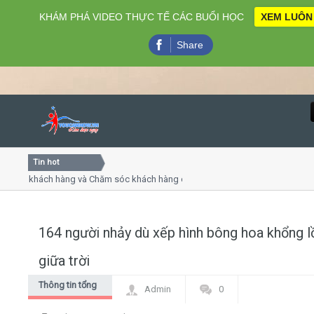
KHÁM PHÁ VIDEO THỰC TẾ CÁC BUỔI HỌC
XEM LUÔN
Share
Tin hot
Close
vụ khách hàng và Chăm sóc khách hàng chuyên nghiệp
Khóa 
ếp - thuyết trình online
Khóa h
 chiều thứ 4, 7
Khóa 
164 người nhảy dù xếp hình bông hoa khổng l
Home
giữa trời
Giới thiệu
Thông tin tổng
Admin
0
hợp
Lịch khai giảng