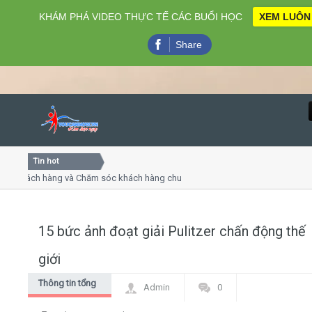
KHÁM PHÁ VIDEO THỰC TẾ CÁC BUỔI HỌC
XEM LUÔN
Share
Tin hot
Close
 khách hàng và Chăm sóc khách hàng chuyên nghiệp
Khóa họ
 - thuyết trình online
Khóa học
hiều thứ 4, 7
Khóa họ
15 bức ảnh đoạt giải Pulitzer chấn động thế
Home
giới
Giới thiệu
Thông tin tổng
Admin
0
hợp
Lịch khai giảng