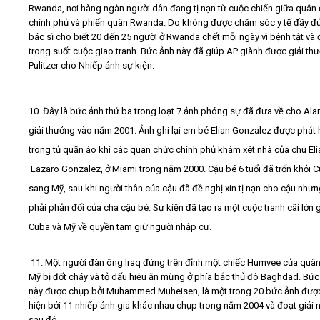
Rwanda, nơi hàng ngàn người dân đang tị nạn từ cuộc chiến giữa quân 
chính phủ và phiến quân Rwanda. Do không được chăm sóc y tế đầy đủ
bác sĩ cho biết 20 đến 25 người ở Rwanda chết mỗi ngày vì bệnh tật và 
trong suốt cuộc giao tranh. Bức ảnh này đã giúp AP giành được giải th
Pulitzer cho Nhiếp ảnh sự kiện.
10. Đây là bức ảnh thứ ba trong loạt 7 ảnh phóng sự đã đưa về cho Ala
giải thưởng vào năm 2001. Ảnh ghi lại em bé Elian Gonzalez được phát 
trong tủ quần áo khi các quan chức chính phủ khám xét nhà của chú Eli
Lazaro Gonzalez, ở Miami trong năm 2000. Cậu bé 6 tuổi đã trốn khỏi 
sang Mỹ, sau khi người thân của cậu đã đề nghị xin tị nạn cho cậu như
phải phản đối của cha cậu bé. Sự kiện đã tạo ra một cuộc tranh cãi lớn 
Cuba và Mỹ về quyền tạm giữ người nhập cư.
11. Một người đàn ông Iraq đứng trên đỉnh một chiếc Humvee của quân
Mỹ bị đốt cháy và tỏ dấu hiệu ăn mừng ở phía bắc thủ đô Baghdad. Bức
này được chụp bởi Muhammed Muheisen, là một trong 20 bức ảnh đượ
hiện bởi 11 nhiếp ảnh gia khác nhau chụp trong năm 2004 và đoạt giải
sau đó.