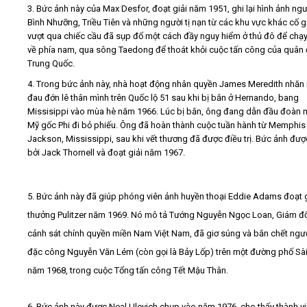
3. Bức ảnh này của Max Desfor, đoạt giải năm 1951, ghi lại hình ảnh ng
Bình Nhưỡng, Triều Tiên và những người tị nạn từ các khu vực khác cố 
vượt qua chiếc cầu đã sụp đổ một cách đầy nguy hiểm ở thủ đô để chạy
về phía nam, qua sông Taedong để thoát khỏi cuộc tấn công của quân 
Trung Quốc.
4. Trong bức ảnh này, nhà hoạt động nhân quyền James Meredith nhăn
đau đớn lê thân mình trên Quốc lộ 51 sau khi bị bắn ở Hernando, bang
Missisippi vào mùa hè năm 1966. Lúc bị bắn, ông đang dẫn đầu đoàn 
Mỹ gốc Phi đi bỏ phiếu. Ông đã hoàn thành cuộc tuần hành từ Memphis
Jackson, Mississippi, sau khi vết thương đã được điều trị. Bức ảnh đư
bởi Jack Thornell và đoạt giải năm 1967.
5. Bức ảnh này đã giúp phóng viên ảnh huyền thoại Eddie Adams đoạt g
thưởng Pulitzer năm 1969. Nó mô tả Tướng Nguyễn Ngọc Loan, Giám đ
cảnh sát chính quyền miền Nam Việt Nam, đã giơ súng và bắn chết ngườ
đặc công Nguyễn Văn Lém (còn gọi là Bảy Lốp) trên một đường phố Sà
năm 1968, trong cuộc Tổng tấn công Tết Mậu Thân.
6. Bức ảnh này được Neal Ulevich chụp vào năm 1976, cho thấy thành v