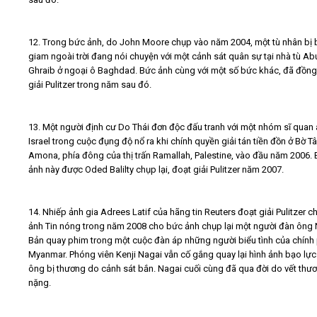
12. Trong bức ảnh, do John Moore chụp vào năm 2004, một tù nhân bị b
giam ngoài trời đang nói chuyện với một cảnh sát quân sự tại nhà tù Ab
Ghraib ở ngoại ô Baghdad. Bức ảnh cùng với một số bức khác, đã đồng
giải Pulitzer trong năm sau đó.
13. Một người định cư Do Thái đơn độc đấu tranh với một nhóm sĩ quan 
Israel trong cuộc đụng độ nổ ra khi chính quyền giải tán tiền đồn ở Bờ T
Amona, phía đông của thị trấn Ramallah, Palestine, vào đầu năm 2006.
ảnh này được Oded Balilty chụp lại, đoạt giải Pulitzer năm 2007.
14. Nhiếp ảnh gia Adrees Latif của hãng tin Reuters đoạt giải Pulitzer 
ảnh Tin nóng trong năm 2008 cho bức ảnh chụp lại một người đàn ông 
Bản quay phim trong một cuộc đàn áp những người biểu tình của chính 
Myanmar. Phóng viên Kenji Nagai vẫn cố gắng quay lại hình ảnh bạo lực
ông bị thương do cảnh sát bắn. Nagai cuối cùng đã qua đời do vết thư
nặng.