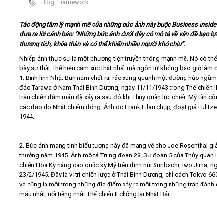
Blog
,
Framework
Video
Tác động tâm lý mạnh mẽ của những bức ảnh này buộc Business Insider
đưa ra lời cảnh báo: “Những bức ảnh dưới đây có mô tả về vấn đề bạo lự
thương tích, khỏa thân và có thể khiến nhiều người khó chịu”.
Kiến thức
Nhiếp ảnh thực sự là một phương tiện truyền thông mạnh mẽ. Nó có thể
bày sự thật, thể hiện cảm xúc thật nhất mà ngôn từ không bao giờ làm 
Liên hệ - Đăng ký
1. Binh lính Nhật Bản nằm chết rải rác xung quanh một đường hào ngầm 
đảo Tarawa ở Nam Thái Bình Dương, ngày 11/11/1943 trong Thế chiến II
trận chiến đẫm máu đã xảy ra sau đó khi Thủy quân lục chiến Mỹ tấn cô
các đảo do Nhật chiếm đóng. Ảnh do Frank Filan chụp, đoạt giả Pulitz
1944.
Tìm kiếm
2. Bức ảnh mang tính biểu tượng này đã mang về cho Joe Rosenthal giả
thưởng năm 1945. Ảnh mô tả Trung đoàn 28, Sư đoàn 5 của Thủy quân 
chiến Hoa Kỳ nâng cao quốc kỳ Mỹ trên đỉnh núi Suribachi, Iwo Jima, n
23/2/1945. Đây là vị trí chiến lược ở Thái Bình Dương, chỉ cách Tokyo 6
và cũng là một trong những địa điểm xảy ra một trong những trận đánh
máu nhất, nổi tiếng nhất Thế chiến II chống lại Nhật Bản.