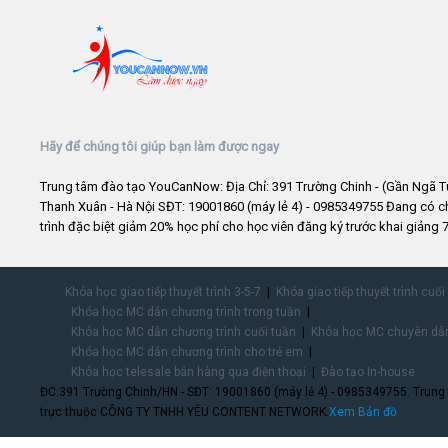
Hãy để chúng tôi giúp bạn làm được ngay
Trung tâm đào tạo YouCanNow: Địa Chỉ: 391 Trường Chinh - (Gần Ngã T
Thanh Xuân - Hà Nội SĐT: 19001860 (máy lẻ 4) - 0985349755 Đang có 
trình đặc biệt giảm 20% học phí cho học viên đăng ký trước khai giảng 7
Khóa học giao tiếp thuyết trình 3-5-7
Khóa giao tiếp thuyết trình cuối
Khóa học MC dẫn chương trình trong tuần
Khóa học MC dẫn chương trình cuối tuần
Khóa học MC chuyên dẫn
Khóa học MC dẫn chương trình cho trẻ em
Khóa học telesale bán hàng qua điện thoại
Đào tạo In-house
ĐC:391 Trường Chinh/HN - SĐT: 19001860 (máy lẻ 4) - 0985349755. Trung
trực thuộc CÔNG TY TNHH YÊU CONTENT NETWORK.
Xem Bản đồ