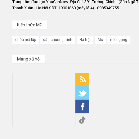
Trung tâm đào tạo YouCanNow: Địa Chỉ: 391 Trường Chinh - (Gần Ngã T
Thanh Xuân - Hà Nội SĐT: 19001860 (máy lẻ 4) - 0985349755
Kiến thức MC
chữa nói lắp
dẫn chương trình
Hà Nội
Mc
nói ngọng
Mạng xã hội