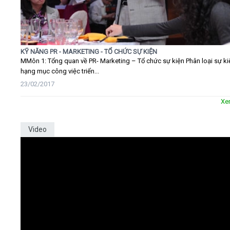
KỸ NĂNG PR - MARKETING - TỔ CHỨC SỰ KIỆN
MMôn 1: Tổng quan về PR- Marketing – Tổ chức sự kiện Phân loại sự ki
hạng mục công việc triển...
23/02/2017
Xe
Video