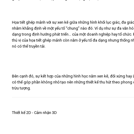
Họa tiết ghép mảnh với sự xen kẽ giữa những hình khối lục giác, đa giá
nhằm khẳng định về một yếu tố “chung” nào đó. Ví dụ như sự đa văn hó
dạng trong định hướng phát triển… của một doanh nghiệp hay tổ chức. 
thú vị của họa tiết ghép mảnh còn nằm ở yếu tố đa dạng nhưng thống n
nó có thể truyền tải.
Bên cạnh đó, sự kết hợp của những hình học nằm xen kẽ, đối xứng hay 
có thể góp phần không nhỏ tạo nên những thiết kế thu hút theo phong
trừu tượng.
Thiết kế 2D - Cảm nhận 3D