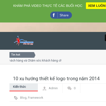
KHÁM PHÁ VIDEO THỰC TẾ CÁC BUỔI HỌC
XEM LUÔN
Share
Tin hot
Close
 khách hàng và Chăm sóc khách hàng chuyên nghiệp
Khóa họ
 - thuyết trình online
Khóa học
hiều thứ 4, 7
Khóa họ
10 xu hướng thiết kế logo trong năm 2014
Home
Kiến thức
Admin
0
Giới thiệu
chung
Blog
,
Framework
Lịch khai giảng