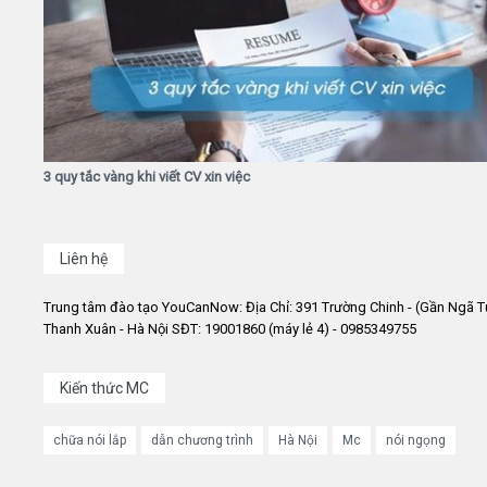
3 quy tắc vàng khi viết CV xin việc
Liên hệ
Trung tâm đào tạo YouCanNow: Địa Chỉ: 391 Trường Chinh - (Gần Ngã T
Thanh Xuân - Hà Nội SĐT: 19001860 (máy lẻ 4) - 0985349755
Kiến thức MC
chữa nói lắp
dẫn chương trình
Hà Nội
Mc
nói ngọng