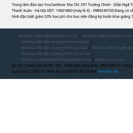
Trung tâm đào tạo YouCanNow: Địa Chỉ: 391 Trường Chinh - (Gần Ngã T
Thanh Xuân - Hà Nội SĐT: 19001860 (máy lẻ 4) - 0985349755 Đang có 
trình đặc biệt giảm 20% học phí cho học viên đăng ký trước khai giảng 7
Khóa học giao tiếp thuyết trình 3-5-7
Khóa giao tiếp thuyết trình cuối
Khóa học MC dẫn chương trình trong tuần
Khóa học MC dẫn chương trình cuối tuần
Khóa học MC chuyên dẫn
Khóa học MC dẫn chương trình cho trẻ em
Khóa học telesale bán hàng qua điện thoại
Đào tạo In-house
ĐC:391 Trường Chinh/HN - SĐT: 19001860 (máy lẻ 4) - 0985349755. Trung
trực thuộc CÔNG TY TNHH YÊU CONTENT NETWORK.
Xem Bản đồ