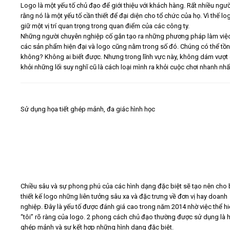
Logo là một yếu tố chủ đạo để giới thiệu với khách hàng. Rất nhiều ngư
rằng nó là một yếu tố cần thiết để đại diện cho tổ chức của họ. Vì thế l
Video
giữ một vị trí quan trọng trong quan điểm của các công ty.
Những người chuyên nghiệp cố gắn tạo ra những phương pháp làm việ
các sản phẩm hiện đại và logo cũng nằm trong số đó. Chúng có thể tồn 
Kiến thức
không? Không ai biết được. Nhưng trong lĩnh vực này, không dám vượt
khỏi những lối suy nghĩ cũ là cách loại mình ra khỏi cuộc chơi nhanh nhấ
Liên hệ - Đăng ký
Sử dụng họa tiết ghép mảnh, đa giác hình học
Tìm kiếm
Chiều sâu và sự phong phú của các hình dạng đặc biệt sẽ tạo nên cho
thiết kế logo những liên tưởng sâu xa và đặc trưng về đơn vị hay doanh
nghiệp. Đây là yếu tố được đánh giá cao trong năm 2014 nhờ việc thể hi
“tôi” rõ ràng của logo. 2 phong cách chủ đạo thường được sử dụng là h
ghép mảnh và sự kết hợp những hình dạng đặc biệt.