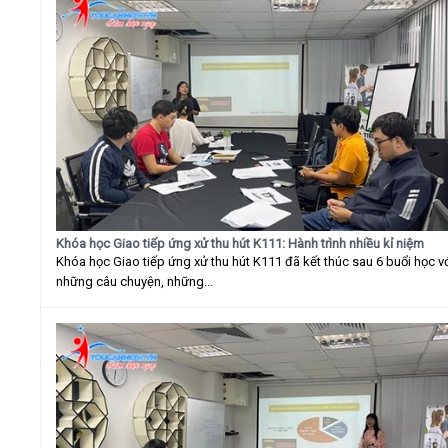
Khóa học Giao tiếp ứng xử thu hút K111: Hành trình nhiều kỉ niệm
Khóa học Giao tiếp ứng xử thu hút K111 đã kết thúc sau 6 buổi học v
những câu chuyện, những...