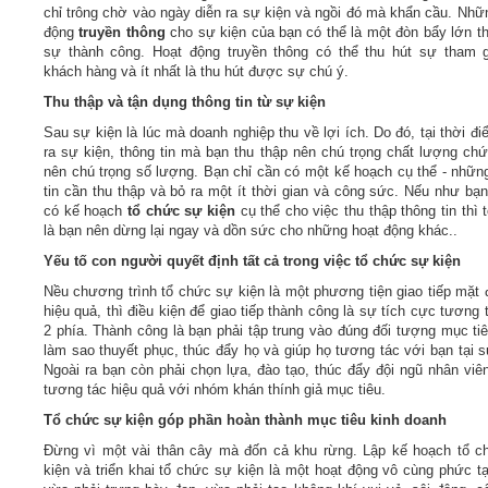
chỉ trông chờ vào ngày diễn ra sự kiện và ngồi đó mà khẩn cầu. Nhữ
động
truyền thông
cho sự kiện của bạn có thể là một đòn bẩy lớn t
sự thành công. Hoạt động truyền thông có thể thu hút sự tham 
khách hàng và ít nhất là thu hút được sự chú ý.
Thu thập và tận dụng thông tin từ sự kiện
Sau sự kiện là lúc mà doanh nghiệp thu về lợi ích. Do đó, tại thời đi
ra sự kiện, thông tin mà bạn thu thập nên chú trọng chất lượng ch
nên chú trọng số lượng. Bạn chỉ cần có một kế hoạch cụ thể - nhữn
tin cần thu thập và bỏ ra một ít thời gian và công sức. Nếu như bạ
có kế hoạch
tổ chức sự kiện
cụ thể cho việc thu thập thông tin thì t
là bạn nên dừng lại ngay và dồn sức cho những hoạt động khác..
Yếu tố con người quyết định tất cả trong việc tổ chức sự kiện
Nều chương trình tổ chức sự kiện là một phương tiện giao tiếp mặt 
hiệu quả, thì điều kiện để giao tiếp thành công là sự tích cực tương 
2 phía. Thành công là bạn phải tập trung vào đúng đối tượng mục tiê
làm sao thuyết phục, thúc đẩy họ và giúp họ tương tác với bạn tại s
Ngoài ra bạn còn phải chọn lựa, đào tạo, thúc đẩy đội ngũ nhân viê
tương tác hiệu quả với nhóm khán thính giả mục tiêu.
Tổ chức sự kiện góp phần hoàn thành mục tiêu kinh doanh
Đừng vì một vài thân cây mà đốn cả khu rừng. Lập kế hoạch tổ 
kiện và triển khai tổ chức sự kiện là một hoạt động vô cùng phức t