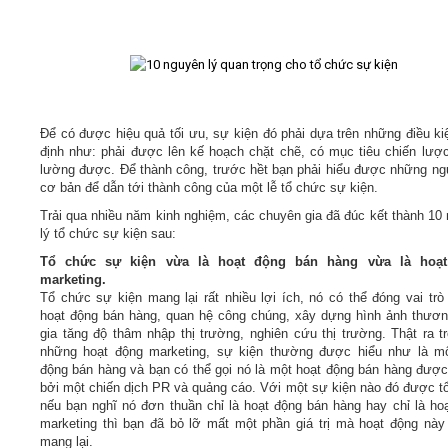
Để có được hiệu quả tối ưu, sự kiện đó phải dựa trên những điều ki
định như: phải được lên kế hoạch chặt chẽ, có mục tiêu chiến lượ
lường được. Để thành công, trước hềt bạn phải hiểu được những ng
cơ bản để dẫn tới thành công của một lễ tổ chức sự kiện.
Trải qua nhiều năm kinh nghiệm, các chuyên gia đã đúc kết thành 10
lý tổ chức sự kiện sau:
Tổ chức sự kiện vừa là hoạt động bán hàng vừa là hoạ
marketing.
Tổ chức sự kiện mang lại rất nhiều lợi ích, nó có thể đóng vai trò
hoạt động bán hàng, quan hệ công chúng, xây dựng hình ảnh thươn
gia tăng độ thâm nhập thị trường, nghiên cứu thị trường. Thật ra t
những hoạt động marketing, sự kiện thường được hiểu như là mộ
động bán hàng và bạn có thể gọi nó là một hoạt động bán hàng được
bởi một chiến dịch PR và quảng cáo. Với một sự kiện nào đó được t
nếu bạn nghĩ nó đơn thuần chỉ là hoạt động bán hàng hay chỉ là ho
marketing thì bạn đã bỏ lỡ mất một phần giá trị mà hoạt động này
mang lại.