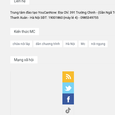
Liên hệ
Trung tâm đào tạo YouCanNow: Địa Chỉ: 391 Trường Chinh - (Gần Ngã T
Thanh Xuân - Hà Nội SĐT: 19001860 (máy lẻ 4) - 0985349755
Kiến thức MC
chữa nói lắp
dẫn chương trình
Hà Nội
Mc
nói ngọng
Mạng xã hội