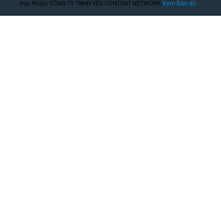
trực thuộc CÔNG TY TNHH YÊU CONTENT NETWORK.
Xem Bản đồ