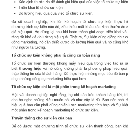
Xác định thước đo để đánh giá hiệu quả của việc tổ chức sự kiện
Triển khai tổ chức sự kiện
Đo lường hiệu quả của việc tổ chức sự kiện.
Đa số doanh nghiệp, khi lên kế hoạch tổ chức sự kiện thực hi
chương trình sự kiện nào đó, đều thiếu mất khâu xác định thước đo 
giá hiệu quả. Họ dừng lại sau khi hoàn thành giai đoạn triển khai và
rằng rất khó để đo lường hiệu quả. Thật ra, Sự kiện cũng giồng như c
động marketing, nó cần thiết được đo lường hiệu quả và nó cũng kh
như người ta tưởng.
Tổ chức sự kiện không phải là công cụ toàn năng
Tổ chức sự kiện thường không mấy hiệu quả trong việc tạo ra s
biết
thương hiệu
và nó cũng không phải là phương pháp hiệu quả
thập thông tin của khách hàng. Để thực hiện những mục tiếu đó bạn p
chọn những công cụ marketing hiệu quả hơn.
Tổ chức sự kiện chỉ là một phần trong kế hoạch marketing
Một vài doanh nghiệp nghĩ rằng, họ chỉ cần kéo khách hàng tới, tr
cho họ nghe những điều muốn nói và như vậy là đủ. Bạn nên nhớ r
hiệu quả bạn cần phải dùng chiến lược marketing tích hợp và Sự kiện
một phần trong kế hoạch marketing tổ chức sự kiện.
Truyền thông cho sự kiện của bạn
Để có được một chương trình tổ chức sự kiện thành công, bạn kh