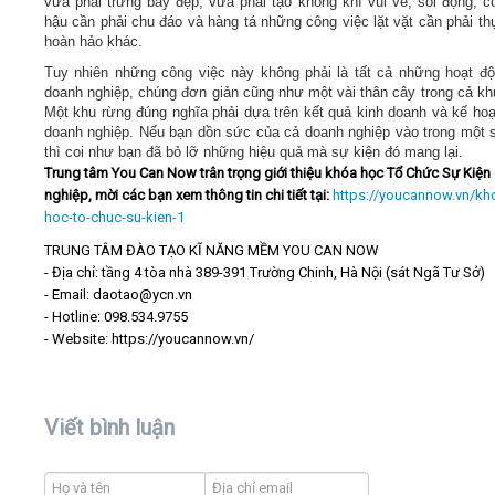
vừa phải trưng bày đẹp, vừa phải tạo không khí vui vẻ, sôi động, c
hậu cần phải chu đáo và hàng tá những công việc lặt vặt cần phải th
hoàn hảo khác.
Tuy nhiên những công việc này không phải là tất cả những hoạt đ
doanh nghiệp, chúng đơn giản cũng như một vài thân cây trong cả kh
Một khu rừng đúng nghĩa phải dựa trên kết quả kinh doanh và kế ho
doanh nghiệp. Nếu bạn dồn sức của cả doanh nghiệp vào trong một 
thì coi như bạn đã bỏ lỡ những hiệu quả mà sự kiện đó mang lại.
Trung tâm You Can Now trân trọng giới thiệu khóa học Tổ Chức Sự Kiện
nghiệp, mời các bạn xem thông tin chi tiết tại:
https://youcannow.vn/kh
hoc-to-chuc-su-kien-1
TRUNG TÂM ĐÀO TẠO KĨ NĂNG MỀM YOU CAN NOW
- Địa chỉ: tầng 4 tòa nhà 389-391 Trường Chinh, Hà Nội (sát Ngã Tư Sở)
- Email: daotao@ycn.vn
- Hotline: 098.534.9755
- Website: https://youcannow.vn/
Viết bình luận