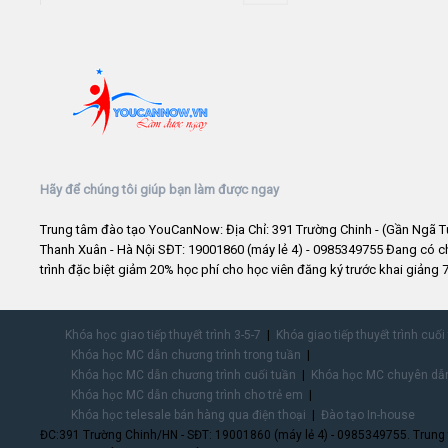
Hãy để chúng tôi giúp bạn làm được ngay
Trung tâm đào tạo YouCanNow: Địa Chỉ: 391 Trường Chinh - (Gần Ngã T
Thanh Xuân - Hà Nội SĐT: 19001860 (máy lẻ 4) - 0985349755 Đang có 
trình đặc biệt giảm 20% học phí cho học viên đăng ký trước khai giảng 7
Khóa học giao tiếp thuyết trình 3-5-7
Khóa giao tiếp thuyết trình cuối
Khóa học MC dẫn chương trình trong tuần
Khóa học MC dẫn chương trình cuối tuần
Khóa học MC chuyên dẫn
Khóa học MC dẫn chương trình cho trẻ em
Khóa học telesale bán hàng qua điện thoại
Đào tạo In-house
ĐC:391 Trường Chinh/HN - SĐT: 19001860 (máy lẻ 4) - 0985349755. Trung