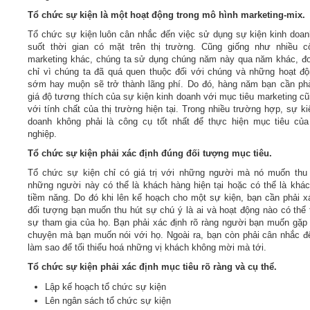
Tổ chức sự kiện là một hoạt động trong mô hình marketing-mix.
Tổ chức sự kiện luôn cân nhắc đến việc sử dụng sự kiện kinh doan
suốt thời gian có mặt trên thị trường. Cũng giống như nhiều c
marketing khác, chúng ta sử dụng chúng năm này qua năm khác, đ
chỉ vì chúng ta đã quá quen thuộc đối với chúng và những hoạt đ
sớm hay muộn sẽ trở thành lãng phí. Do đó, hàng năm bạn cần ph
giá độ tương thích của sự kiện kinh doanh với mục tiêu marketing c
với tính chất của thị trường hiện tại. Trong nhiều trường hợp, sự ki
doanh không phải là công cụ tốt nhất để thực hiện mục tiêu củ
nghiệp.
Tổ chức sự kiện phải xác định đúng đối tượng mục tiêu.
Tổ chức sự kiện chỉ có giá trị với những người mà nó muốn thu
những người này có thể là khách hàng hiện tại hoặc có thể là khá
tiềm năng. Do đó khi lên kế hoạch cho một sự kiện, bạn cần phải x
đối tượng bạn muốn thu hút sự chú ý là ai và hoạt động nào có thể 
sự tham gia của họ. Bạn phải xác định rõ ràng người bạn muốn gặp
chuyện mà bạn muốn nói với họ. Ngoài ra, bạn còn phải cân nhắc đ
làm sao để tối thiểu hoá những vị khách không mời mà tới.
Tổ chức sự kiện phải xác định mục tiêu rõ ràng và cụ thể.
Lập kế hoạch tổ chức sự kiện
Lên ngân sách tổ chức sự kiện