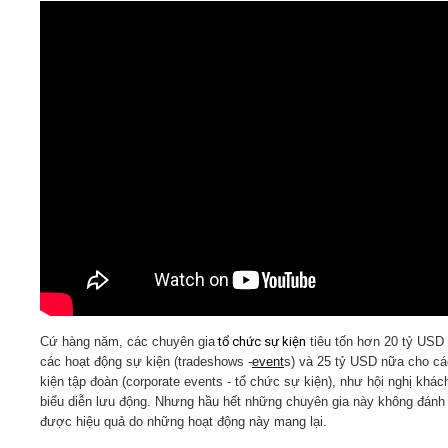
Video
Kiến thức
Liên hệ - Đăng ký
Tìm kiếm
Cứ hàng năm, các chuyên gia
tổ chức sự kiện
tiêu tốn hơn 20 tỷ USD
các hoạt động sự kiện (tradeshows -
event
s) và 25 tỷ USD nữa cho c
kiện tập đoàn (corporate events - tổ chức sự kiện), như hội nghị khác
biểu diễn lưu động. Nhưng hầu hết những chuyên gia này không đánh 
được hiệu quả do những hoạt động này mang lại.