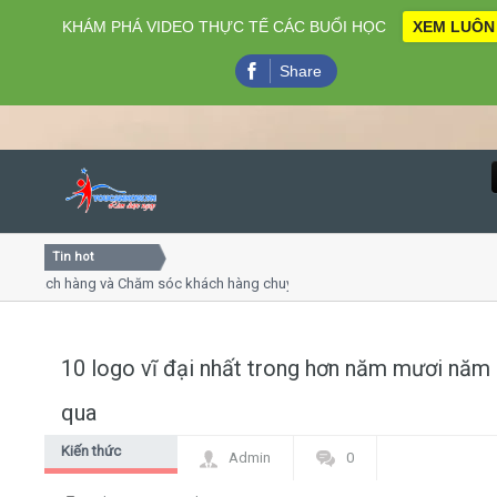
KHÁM PHÁ VIDEO THỰC TẾ CÁC BUỔI HỌC
XEM LUÔN
Share
Tin hot
Close
ách hàng và Chăm sóc khách hàng chuyên nghiệp
Khóa học 
thuyết trình online
Khóa học "
u thứ 4, 7
Khóa học l
10 logo vĩ đại nhất trong hơn năm mươi năm
Home
qua
Giới thiệu
Kiến thức
Admin
0
chung
Lịch khai giảng