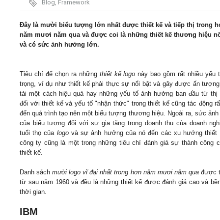
Blog
,
Framework
Video
Đây là mười biểu tượng lớn nhất được thiết kế và tiếp thị trong 
năm mươi năm qua và được coi là những thiết kế thương hiệu nổ
và có sức ảnh hưởng lớn.
Kiến thức
Liên hệ - Đăng ký
Tiêu chí để chọn ra những
thiết kế logo
này bao gồm rất nhiều yếu 
trọng, ví dụ như thiết kế phải thực sự nổi bật và gây được ấn tượng
tải một cách hiệu quả hay những yếu tố ảnh hưởng ban đầu từ thị
đối với thiết kế và yếu tố "nhận thức" trong thiết kế cũng tác động rấ
đến quá trình tạo nên một biểu tượng thương hiệu. Ngoài ra, sức ản
của biểu tượng đối với sự gia tăng trong doanh thu của doanh ngh
Tìm kiếm
tuổi thọ của
logo
và sự ảnh hưởng của nó đến các xu hướng thiết 
công ty cũng là một trong những tiêu chí đánh giá sự thành công 
thiết kế.
Danh sách
mười logo vĩ đại nhất trong hơn năm mươi năm qua
được t
từ sau năm 1960 và đều là những thiết kế được đánh giá cao và bền
thời gian.
IBM