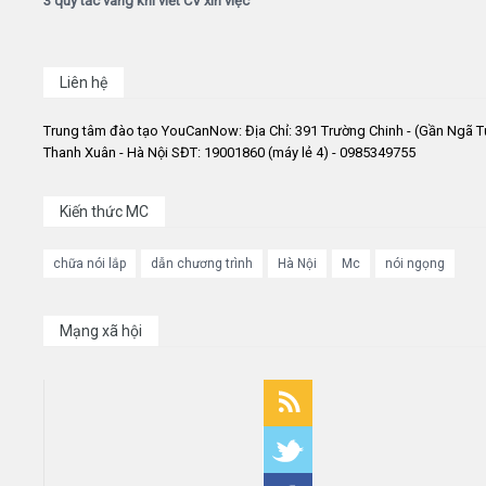
3 quy tắc vàng khi viết CV xin việc
Liên hệ
Trung tâm đào tạo YouCanNow: Địa Chỉ: 391 Trường Chinh - (Gần Ngã T
Thanh Xuân - Hà Nội SĐT: 19001860 (máy lẻ 4) - 0985349755
Kiến thức MC
chữa nói lắp
dẫn chương trình
Hà Nội
Mc
nói ngọng
Mạng xã hội