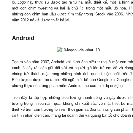
lồ.
Logo
này thực sự được tạo ra từ hai mẫu thiết kế, một là hình 
một con chim tweeting và hai là chữ "t" trong một mẫu đồ họa. H
những con chim ban đầu được tìm thấy trong iStock vào 2006. Nh
năm 2012 nó đã được thiết kế lại.
Android
Tạo ra vào năm 2007, Android với hình ảnh biểu trưng là một con ro
xanh lá cây rất gần gũi đối với cả người già lẫn trẻ em đã và đan
chóng trở thành một trong những hình ảnh quen thuộc nhất trên Tr
Biểu tượng được tạo ra bởi đội ngũ thiết kế của Google khi Google c
chứng thực nền tảng phần mềm Android cho các thiết bị di động.
Trên đây là tập hợp những biểu tượng thành công và gây được n
tượng trong nhiều năm qua, không chỉ xuất sắc về mặt thiết kế m
thiết kế trên còn trường tồn với thời gian và đều là những sản phẩm t
có tính nhận diện cao, mang lại doanh thu và quảng bá tốt cho doanh 