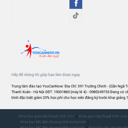
Hãy để chúng tôi giúp bạn làm được ngay
Trung tâm đào tạo YouCanNow: Địa Chỉ: 391 Trường Chinh - (Gần Ngã T
Thanh Xuân - Hà Nội SĐT: 19001860 (máy lẻ 4) - 0985349755 Đang có 
trình đặc biệt giảm 20% học phí cho học viên đăng ký trước khai giảng 7
Khóa học giao tiếp thuyết trình 3-5-7
Khóa giao tiếp thuyết trình cuối
Khóa học MC dẫn chương trình trong tuần
Khóa học MC dẫn chương trình cuối tuần
Khóa học MC chuyên dẫn