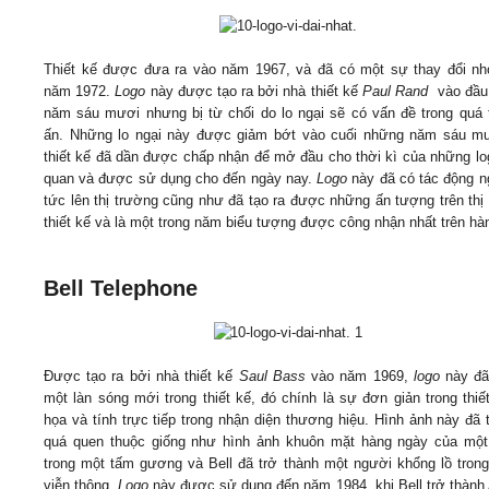
Thiết kế được đưa ra vào năm 1967, và đã có một sự thay đổi nh
năm 1972.
Logo
này được tạo ra bởi nhà thiết kế
Paul Rand
vào đầu
năm sáu mươi nhưng bị từ chối do lo ngại sẽ có vấn đề trong quá t
ấn. Những lo ngại này được giảm bớt vào cuối những năm sáu mư
thiết kế đã dần được chấp nhận để mở đầu cho thời kì của những lo
quan và được sử dụng cho đến ngày nay.
Logo
này đã có tác động n
tức lên thị trường cũng như đã tạo ra được những ấn tượng trên thị
thiết kế và là một trong năm biểu tượng được công nhận nhất trên hàn
Bell Telephone
Được tạo ra bởi nhà thiết kế
Saul Bass
vào năm 1969,
logo
này đã
một làn sóng mới trong thiết kế, đó chính là sự đơn giản trong thiế
họa và tính trực tiếp trong nhận diện thương hiệu. Hình ảnh này đã 
quá quen thuộc giống như hình ảnh khuôn mặt hàng ngày của một
trong một tấm gương và Bell đã trở thành một người khổng lồ tron
viễn thông.
Logo
này được sử dụng đến năm 1984, khi Bell trở thành