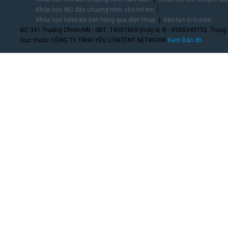
Khóa học MC dẫn chương trình cho trẻ em
Khóa học telesale bán hàng qua điện thoại
Đào tạo In-house
ĐC:391 Trường Chinh/HN - SĐT: 19001860 (máy lẻ 4) - 0985349755. Trung
trực thuộc CÔNG TY TNHH YÊU CONTENT NETWORK.
Xem Bản đồ