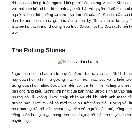
đã hấp dẫn hàng triệu người không chỉ bởi hương vị cafe Starbuck
vời mà còn bởi chính hình ảnh
logo
nổi bật và quyến rũ đã khiến ch
người không thể cưỡng lại được sự thu hút của nó. Khuôn mẫu của t
đến từ một bản khắc gỗ Bắc Âu ở thế kỷ 15, và thiết kế này đ
Starbucks thành một thương hiệu triệu đô và một tập đoàn cafe nổi ti
giới.
The Rolling Stones
Logo
của nhóm nhạc ưu tú này đã được tạo ra vào năm 1971. Biểu
này của nhóm chính là gương mặt văn hóa nhạc pop và là biểu tư
trưng của nhóm nhạc được biết đến với cái tên The Rolling Stones.
bạn cho rằng biểu tượng lớn nhất của ban nhạc được sinh ra vào nă
nhưng nó đã không được chấp nhận và chỉ khi hình ảnh mang tín
tượng này được ra đời nó mới thực sự trở thành biểu tượng và đ
như một sự kết nối của nhóm nhạc đến với người hâm mộ, cũng n
công nhận là một
logo
mang tính biểu tượng nổi bật cho một ban nh
huyền thọai.