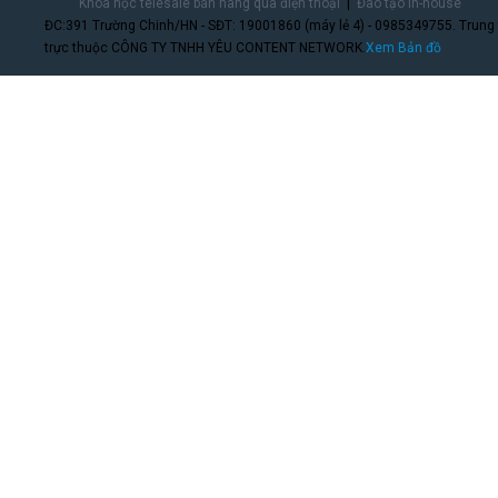
Khóa học telesale bán hàng qua điện thoại
Đào tạo In-house
ĐC:391 Trường Chinh/HN - SĐT: 19001860 (máy lẻ 4) - 0985349755. Trung
trực thuộc CÔNG TY TNHH YÊU CONTENT NETWORK.
Xem Bản đồ