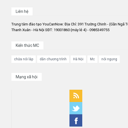
Liên hệ
Trung tâm đào tạo YouCanNow: Địa Chỉ: 391 Trường Chinh - (Gần Ngã T
Thanh Xuân - Hà Nội SĐT: 19001860 (máy lẻ 4) - 0985349755
Kiến thức MC
chữa nói lắp
dẫn chương trình
Hà Nội
Mc
nói ngọng
Mạng xã hội