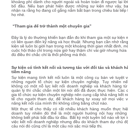
khoảng phí dành cho người ngoài và hoàn toàn đi ngược lại lời
bố đầu. Nếu bạn phát hiện được những sự kiện như vậy, b
nhận ra rằng họ đang cố gắng nắm bắt bạn trong chiêu bài tiếp 
họ nhé.
“Tham gia để trở thành một chuyên gia”
Đây là lý do thường khiến bạn đắn đo khi tham gia một sự kiện 
có liên quan đến kỹ năng và học thuật. Nhưng bạn cần nhớ rằn
kiện sẽ luôn bị giới hạn trong một khoảng thời gian nhất định, m
cuộc hội thảo chỉ trong nửa giờ hay thậm chí vài giờ nhưng hứa
đủ điều thì chắc chỉ là thổi phồng mà thôi.
Sự kiện có tính kết nối và tương tác với đối tác và khách 
tiềm năng
Sự kiện mang tính kết nối luôn là một công cụ bán vé tuyệt v
những người tổ chức sự kiện chuyên nghiệp. Tuy nhiên n
không có một nỗ lực kết nối doanh nghiệp và khách hàng từ
quản lý thì chắc chắn một lời nói dối đã được thực hiện. Các 
gia tổ chức sự kiện chuyên nghiệp nên cung cấp khả năng kết n
tế cho người tham dự, để khách hàng tự xoay sở mọi việc v
năng kết nối của mình thì không công bằng chút nào.
Một thực tế cho thấy có rất nhiều khách hàng muốn thực hiệ
doanh tuy nhiên đó thể là một người hướng nội hay những
không biết phải bắt đầu từ đâu. Bất kỳ một tuyên bố nào về lợi 
việc kết nối doanh nghiệp nhưng đều do khách tham dự chủ độ
câu nói đó cũng chỉ là một câu nói sặc mùi tiếp thị.