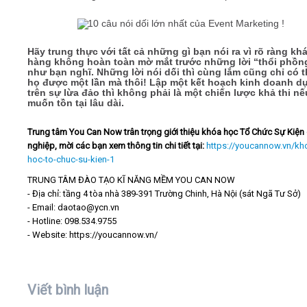
Hãy trung thực với tất cả những gì bạn nói ra vì rõ ràng kh
hàng không hoàn toàn mờ mắt trước những lời “thổi phồn
như bạn nghĩ. Những lời nói dối thì cùng lắm cũng chỉ có t
họ được một lần mà thôi! Lập một kết hoạch kinh doanh d
trên sự lừa đảo thì không phải là một chiến lược khả thi n
muốn tồn tại lâu dài.
Trung tâm You Can Now trân trọng giới thiệu khóa học Tổ Chức Sự Kiện
nghiệp, mời các bạn xem thông tin chi tiết tại:
https://youcannow.vn/kh
hoc-to-chuc-su-kien-1
TRUNG TÂM ĐÀO TẠO KĨ NĂNG MỀM YOU CAN NOW
- Địa chỉ: tầng 4 tòa nhà 389-391 Trường Chinh, Hà Nội (sát Ngã Tư Sở)
- Email: daotao@ycn.vn
- Hotline: 098.534.9755
- Website: https://youcannow.vn/
Viết bình luận