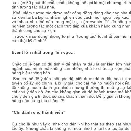
sự kiện 50 phút thì chắc chắn không thể gọi là một chương trì
tính tương tác đâu nhé.
Khái niệm tương tác được một cộng đồng đông đảo các nhà th
sự kiện tài ba lập ra nhằm nghiên cứu cách mọi người tiếp xúc, 
với nhau như thế nào trong một sự kiện events. Từ đó nâng ca
nghiệm tương tác một cách trực tiếp của khách hàng cũng như 
thành công cho sự kiện.
Trước khi sử dụng những từ như “tương tác” tốt nhất bạn nên 
cứu thật kỹ đi nhé!
Event lớn nhất trong lĩnh vực…
Chắc có lẽ bạn có đủ tinh ý để nhận ra đâu là sự kiện lớn nhấ
ngành của mình mà không cần những nhà tổ chức sự kiện phải
bảng hiệu thông báo.
Bạn có thể để ý đến một góc đặt biệt được đánh dấu hoa thị s
tuyên bố ấy, đó chính là lời lý giải cho cái mà họ muốn nói đế
tôi không muốn đánh giá nhiều nhưng thường thì những sự ki
chỉ chú ý đến độ lớn của không gian và độ hoành tráng mà kh
chú ý đến giá trị thực sự của khách tham dự. Dễ lý giải vì khôn
hàng nào hứng thú chăng ?!
“Chỉ dành cho thành viên”
Cứ cho là như vậy đi nhé cho đến khi họ thật sự theo sát nhữ
tắc ấy. Nhưng chắc là không rồi nếu như họ lại tiếp tục áp dụ