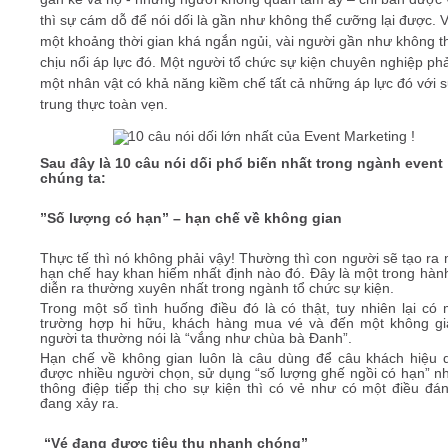
thì sự cám dỗ để nói dối là gần như không thể cưỡng lại được. 
một khoảng thời gian khá ngắn ngủi, vài người gần như không t
chịu nổi áp lực đó. Một người tổ chức sự kiện chuyên nghiệp phả
một nhân vật có khả năng kiềm chế tất cả những áp lực đó với 
trung thực toàn vẹn.
Sau đây là 10 câu nói dối phổ biến nhất trong ngành event
chúng ta:
”Số lượng có hạn” – hạn chế về không gian
Thực tế thì nó không phải vậy! Thường thì con người sẽ tạo ra
hạn chế hay khan hiếm nhất định nào đó. Đây là một trong hàn
diễn ra thường xuyên nhất trong ngành tổ chức sự kiện.
Trong một số tình huống điều đó là có thật, tuy nhiên lại có 
trường hợp hi hữu, khách hàng mua vé và đến một không g
người ta thường nói là “vắng như chùa bà Đanh”.
Hạn chế về không gian luôn là câu dùng để câu khách hiệu 
được nhiều người chọn, sử dụng “số lượng ghế ngồi có hạn” n
thông điệp tiếp thị cho sự kiện thì có vẻ như có một điều đá
đang xảy ra.
“Vé đang được tiêu thụ nhanh chóng”