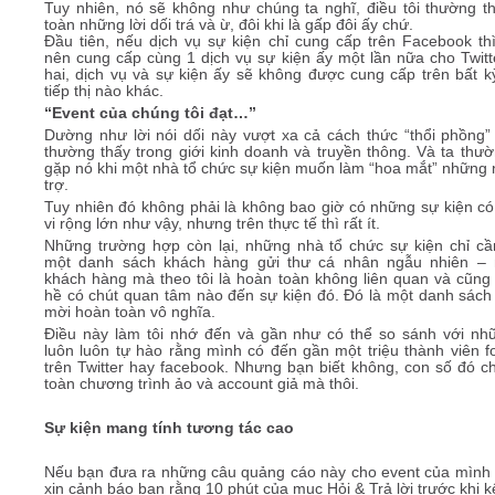
Tuy nhiên, nó sẽ không như chúng ta nghĩ, điều tôi thường th
toàn những lời dối trá và ừ, đôi khi là gấp đôi ấy chứ.
Đầu tiên, nếu dịch vụ sự kiện chỉ cung cấp trên Facebook th
nên cung cấp cùng 1 dịch vụ sự kiện ấy một lần nữa cho Twitt
hai, dịch vụ và sự kiện ấy sẽ không được cung cấp trên bất k
tiếp thị nào khác.
“Event của chúng tôi đạt…”
Dường như lời nói dối này vượt xa cả cách thức “thổi phồng”
thường thấy trong giới kinh doanh và truyền thông. Và ta thườ
gặp nó khi một nhà tổ chức sự kiện muốn làm “hoa mắt” những n
trợ.
Tuy nhiên đó không phải là không bao giờ có những sự kiện c
vi rộng lớn như vậy, nhưng trên thực tế thì rất ít.
Những trường hợp còn lại, những nhà tổ chức sự kiện chỉ c
một danh sách khách hàng gửi thư cá nhân ngẫu nhiên –
khách hàng mà theo tôi là hoàn toàn không liên quan và cũng
hề có chút quan tâm nào đến sự kiện đó. Đó là một danh sách
mời hoàn toàn vô nghĩa.
Điều này làm tôi nhớ đến và gần như có thể so sánh với nh
luôn luôn tự hào rằng mình có đến gần một triệu thành viên fo
trên Twitter hay facebook. Nhưng bạn biết không, con số đó ch
toàn chương trình ảo và account giả mà thôi.
Sự kiện mang tính tương tác cao
Nếu bạn đưa ra những câu quảng cáo này cho event của mình t
xin cảnh báo bạn rằng 10 phút của mục Hỏi & Trả lời trước khi k