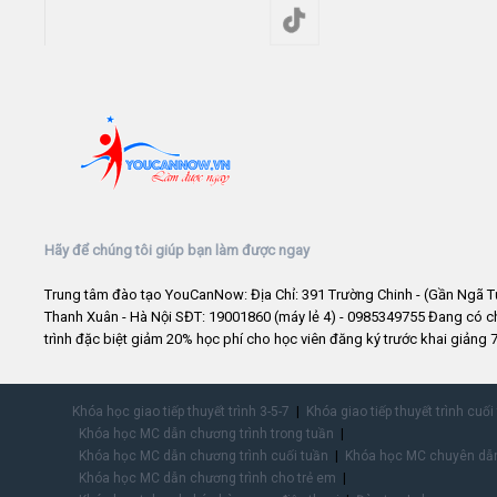
Hãy để chúng tôi giúp bạn làm được ngay
Trung tâm đào tạo YouCanNow: Địa Chỉ: 391 Trường Chinh - (Gần Ngã T
Thanh Xuân - Hà Nội SĐT: 19001860 (máy lẻ 4) - 0985349755 Đang có 
trình đặc biệt giảm 20% học phí cho học viên đăng ký trước khai giảng 7
Khóa học giao tiếp thuyết trình 3-5-7
Khóa giao tiếp thuyết trình cuối
Khóa học MC dẫn chương trình trong tuần
Khóa học MC dẫn chương trình cuối tuần
Khóa học MC chuyên dẫn
Khóa học MC dẫn chương trình cho trẻ em