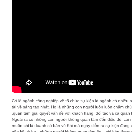
Video
Kiến thức
Liên hệ - Đăng ký
Tìm kiếm
Có lẽ ngành công nghiệp về tổ chức sự kiện là ngành có nhiều 
tài về sáng tạo nhất. Họ là những con người luôn luôn chăm chú
,quan tâm giải quyết vấn đề với khách hàng, đối tác và cả quản l
Ngoài ra có những con người không quan tâm đến điều đó, cái 
muốn chỉ là doanh số bán vé.Khi mà ngày diễn ra sự kiện đang 
gần kề và họ - những người không quan tâm ấy – chỉ bán được 