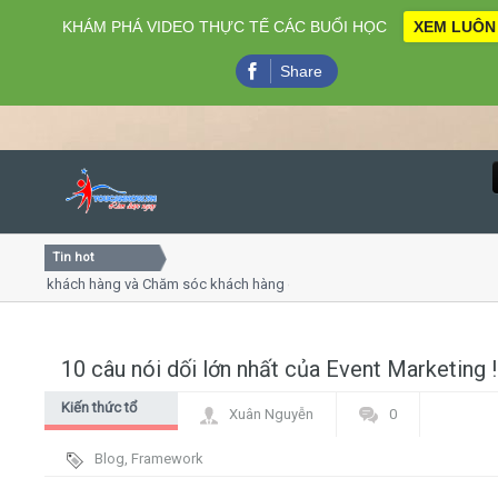
KHÁM PHÁ VIDEO THỰC TẾ CÁC BUỔI HỌC
XEM LUÔN
Share
Tin hot
Close
ụ khách hàng và Chăm sóc khách hàng chuyên nghiệp
Khóa 
ếp - thuyết trình online
Khóa h
chiều thứ 4, 7
Khóa h
10 câu nói dối lớn nhất của Event Marketing !
Home
Kiến thức tổ
Xuân Nguyễn
0
Giới thiệu
chức sự kiện
Blog
,
Framework
Lịch khai giảng