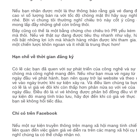
Nếu bạn nhận được một lá thư thông báo rằng giá vé đang đ
cao vì số lượng bán ra với tốc độ chóng mặt thì hãy suy nghĩ 
nhé. Bởi vì chúng tôi thường nghĩ chiêu trò này cốt ý cũng 
mong lấp đầy những ghế còn trống thôi.
Đây cũng có thể là một bằng chứng cho chiêu trò PR yếu kém r
mà thôi. Nếu vé thật sự đang được tiêu thụ nhanh như vậy, h
nổi bật những lợi ích mà khách hàng nhận được khi tham gia.
một chiến lược khôn ngoan và ít nhất là trung thực hơn!
Hạn chế về thời gian đăng ký
Có lẽ các bạn đã quen với sự phát triển của công nghệ và sự
chóng mà công nghệ mang đến. Nếu như bạn mua vé ngay từ
ngày đầu vé phát hành, bạn nên quay trở lại website và theo d
vé vào ngày trước khi sự kiện xảy ra. Và điều làm chúng ta bự
có lẽ là vì giá vé đôi khi còn thấp hơn phân nửa so với vé củ
ngày đầu. Điều đó là vì vé không được phân bổ đồng đều vì t
sự kiện đó mang tính trào lưu, hãy đợi đến khi có giá vé thực 
bạn sẽ không hối tiếc đâu.
Chỉ có trên Facebook
Nếu một sự kiện truyền thông trên mạng xã hội mang tính chiế
liên quan đến việc giảm giá vé diễn ra trên các mạng xã hội cụ t
nghĩ chúng ta có thể chấp nhận nó.