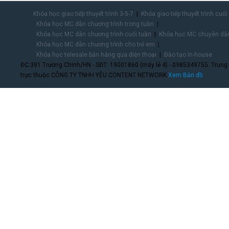
Khóa học giao tiếp thuyết trình 3-5-7
Khóa giao tiếp thuyết trình cuối
Khóa học MC dẫn chương trình trong tuần
Khóa học MC dẫn chương trình cuối tuần
Khóa học MC chuyên dẫn
Khóa học MC dẫn chương trình cho trẻ em
Khóa học telesale bán hàng qua điện thoại
Đào tạo In-house
ĐC:391 Trường Chinh/HN - SĐT: 19001860 (máy lẻ 4) - 0985349755. Trung
trực thuộc CÔNG TY TNHH YÊU CONTENT NETWORK.
Xem Bản đồ