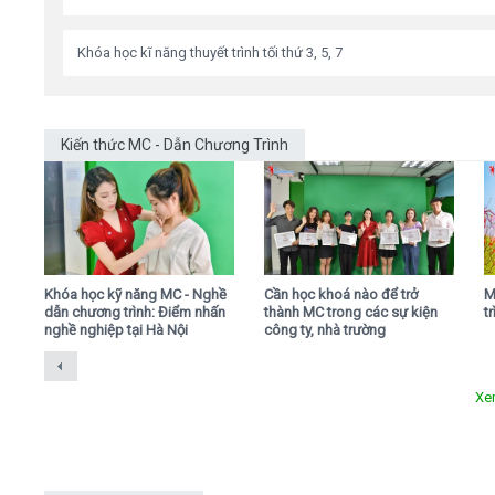
Khóa học kĩ năng thuyết trình tối thứ 3, 5, 7
Kiến thức MC - Dẫn Chương Trình
,
Khóa học kỹ năng MC - Nghề
Cần học khoá nào để trở
M
dẫn chương trình: Điểm nhấn
thành MC trong các sự kiện
t
nghề nghiệp tại Hà Nội
công ty, nhà trường
Xe