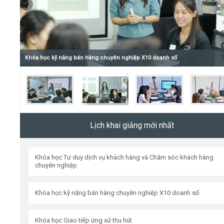
Video
Kiến thức
hiệp
Khóa học kỹ năng bán hàng chuyên nghiệp X10 doanh số
Liên hệ - Đăng ký
Lịch khai giảng mới nhất
Tìm kiếm
Khóa học Tư duy dịch vụ khách hàng và Chăm sóc khách hàng
chuyên nghiệp
Khóa học kỹ năng bán hàng chuyên nghiệp X10 doanh số
Khóa học Giao tiếp ứng xử thu hút