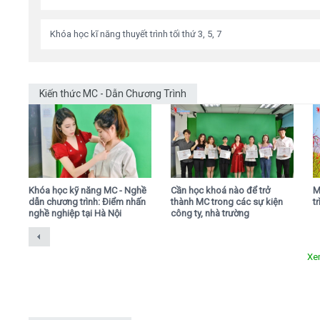
Khóa học kĩ năng thuyết trình tối thứ 3, 5, 7
Kiến thức MC - Dẫn Chương Trình
,
Khóa học kỹ năng MC - Nghề
Cần học khoá nào để trở
M
dẫn chương trình: Điểm nhấn
thành MC trong các sự kiện
t
nghề nghiệp tại Hà Nội
công ty, nhà trường
Xe