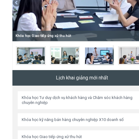
Video
Kiến thức
Khóa học Giao tiếp ứng xử thu hút
Liên hệ - Đăng ký
Lịch khai giảng mới nhất
Tìm kiếm
Khóa học Tư duy dịch vụ khách hàng và Chăm sóc khách hàng
chuyên nghiệp
Khóa học kỹ năng bán hàng chuyên nghiệp X10 doanh số
Khóa học Giao tiếp ứng xử thu hút