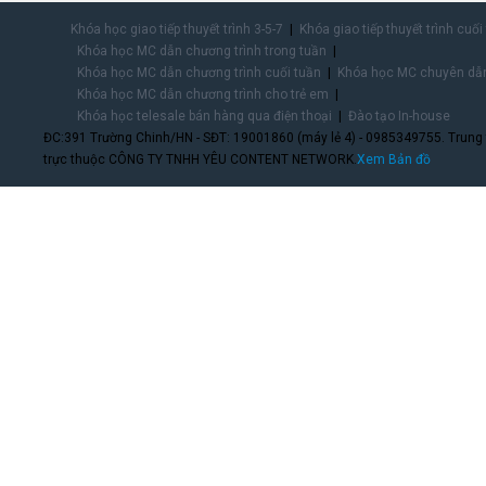
Khóa học giao tiếp thuyết trình 3-5-7
Khóa giao tiếp thuyết trình cuối
Khóa học MC dẫn chương trình trong tuần
Khóa học MC dẫn chương trình cuối tuần
Khóa học MC chuyên dẫn
Khóa học MC dẫn chương trình cho trẻ em
Khóa học telesale bán hàng qua điện thoại
Đào tạo In-house
ĐC:391 Trường Chinh/HN - SĐT: 19001860 (máy lẻ 4) - 0985349755. Trung
trực thuộc CÔNG TY TNHH YÊU CONTENT NETWORK.
Xem Bản đồ