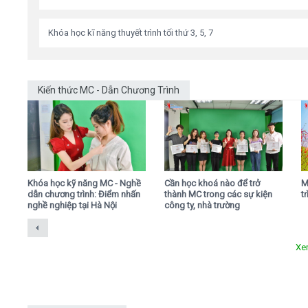
Khóa học kĩ năng thuyết trình tối thứ 3, 5, 7
Kiến thức MC - Dẫn Chương Trình
,
Khóa học kỹ năng MC - Nghề
Cần học khoá nào để trở
M
dẫn chương trình: Điểm nhấn
thành MC trong các sự kiện
t
nghề nghiệp tại Hà Nội
công ty, nhà trường
Xe