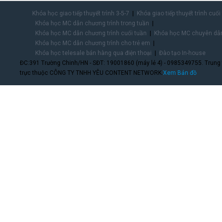
Khóa học giao tiếp thuyết trình 3-5-7
Khóa giao tiếp thuyết trình cuối
Khóa học MC dẫn chương trình trong tuần
Khóa học MC dẫn chương trình cuối tuần
Khóa học MC chuyên dẫn
Khóa học MC dẫn chương trình cho trẻ em
Khóa học telesale bán hàng qua điện thoại
Đào tạo In-house
ĐC:391 Trường Chinh/HN - SĐT: 19001860 (máy lẻ 4) - 0985349755. Trung
trực thuộc CÔNG TY TNHH YÊU CONTENT NETWORK.
Xem Bản đồ