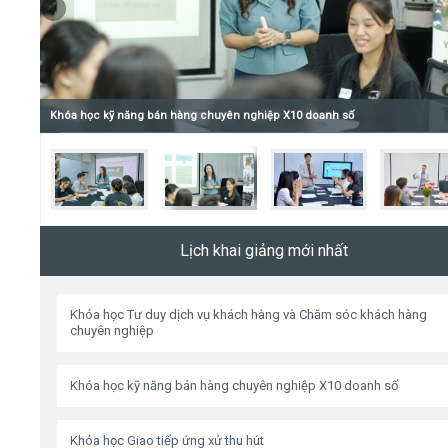
Video
Kiến thức
hiệp
Khóa học kỹ năng bán hàng chuyên nghiệp X10 doanh số
Liên hệ - Đăng ký
Lịch khai giảng mới nhất
Tìm kiếm
Khóa học Tư duy dịch vụ khách hàng và Chăm sóc khách hàng
chuyên nghiệp
Khóa học kỹ năng bán hàng chuyên nghiệp X10 doanh số
Khóa học Giao tiếp ứng xử thu hút